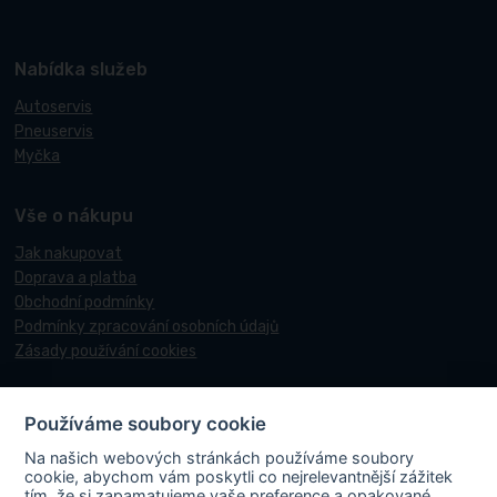
Nabídka služeb
Autoservis
Pneuservis
Myčka
Vše o nákupu
Jak nakupovat
Doprava a platba
Obchodní podmínky
Podmínky zpracování osobních údajů
Zásady používání cookies
Používáme soubory cookie
© 2017-2026 Pneucentrum N&N.
Na našich webových stránkách používáme soubory
Webové stránky realizoval
Matosoft
.
cookie, abychom vám poskytli co nejrelevantnější zážitek
tím, že si zapamatujeme vaše preference a opakované