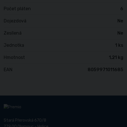
Počet pláten
6
Dojezdová
Ne
Zesílená
Ne
Jednotka
1 ks
Hmotnost
1,21 kg
EAN
8059971011685
Stará Přerovská 670/8
779 00 Olomouc - Holice