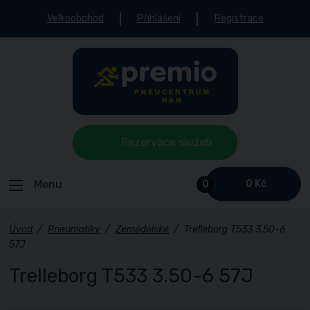
Velkoobchod
Přihlášení
Registrace
Rezervace služeb
Menu
0 Kč
0
Úvod
/
Pneumatiky
/
Zemědělské
/
Trelleborg T533 3.50-6
57J
Trelleborg T533 3.50-6 57J