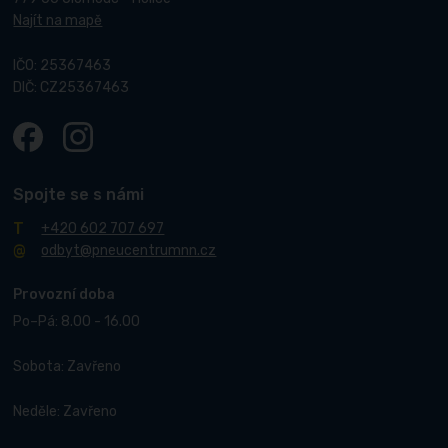
Najít na mapě
IČO: 25367463
DIČ: CZ25367463
Spojte se s námi
+420 602 707 697
odbyt@pneucentrumnn.cz
Provozní doba
Po–Pá: 8.00 - 16.00
Sobota: Zavřeno
Neděle: Zavřeno