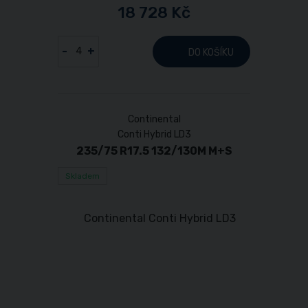
18 728 Kč
-
+
DO KOŠÍKU
Continental
Conti Hybrid LD3
235/75 R17.5 132/130M M+S
Skladem