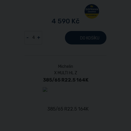
4 590 Kč
-
+
DO KOŠÍKU
Michelin
X MULTI HL Z
385/65 R22.5 164K