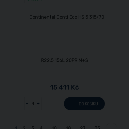
15 411 Kč
-
+
DO KOŠÍKU
1
2
3
4
...
10
...
18
...
27
...
35