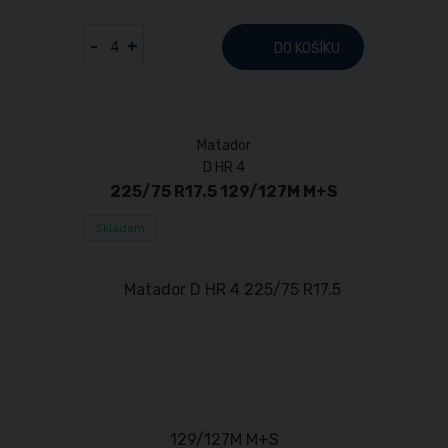
-
+
DO KOŠÍKU
Matador
D HR 4
225/75 R17.5 129/127M M+S
Skladem