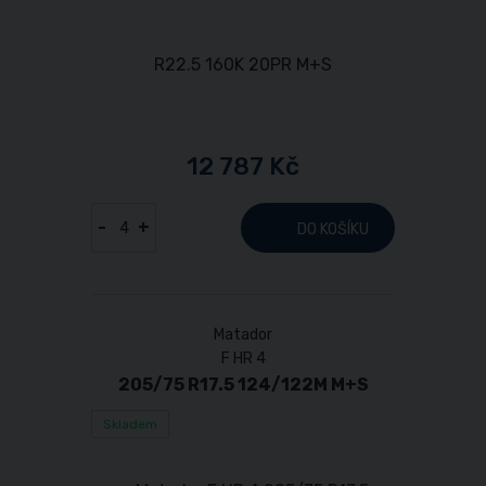
12 787 Kč
-
+
DO KOŠÍKU
Matador
F HR 4
205/75 R17.5 124/122M M+S
Skladem