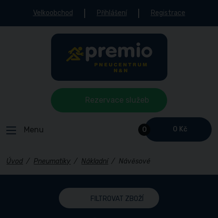
Velkoobchod
Přihlášení
Registrace
Rezervace služeb
Menu
0 Kč
0
Úvod
/
Pneumatiky
/
Nákladní
/
Návěsové
FILTROVAT ZBOŽÍ