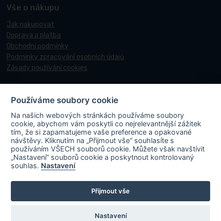
Vše o nákupu
Jak nakupovat
Doprava a platba
Obchodní podmínky
Podmínky zpracování osobních údajů
Zásady používání cookies
Používáme soubory cookie
© 2017-2026 Pneucentrum N&N.
Na našich webových stránkách používáme soubory
Webové stránky realizoval
Matosoft
.
cookie, abychom vám poskytli co nejrelevantnější zážitek
tím, že si zapamatujeme vaše preference a opakované
návštěvy. Kliknutím na „Přijmout vše“ souhlasíte s
používáním VŠECH souborů cookie. Můžete však navštívit
„Nastavení“ souborů cookie a poskytnout kontrolovaný
PNEUCENTRUM N & N s. r. o.
ve spolupráci s Ministerstvem průmyslu a
souhlas.
Nastavení
obchodu v rámci Národního plánu obnovy účastní projektu s názvem
„FVE-PNEUCENTRUM NN-OLOMOUC“, rgč.
Přijmout vše
CZ.31.3.0/0.0/0.0/22_001/0006195
. Projekt je spolufinancován
Evropskou unií. V rámci projektu byla na střechu místa podnikání
instalována fotovoltaická elektrárna vč. akumulace s cílem zvýšit využití
Nastavení
obnovitelných zdrojů energie a energetickou soběstačnost.