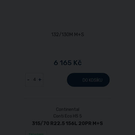
6 165 Kč
-
+
DO KOŠÍKU
Continental
Conti Eco HS 5
315/70 R22.5 156L 20PR M+S
Skladem