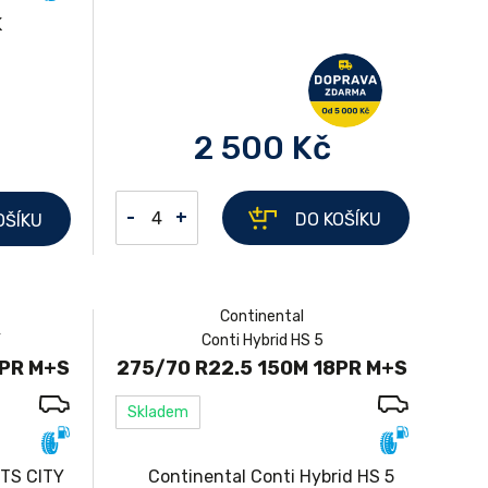
2 500 Kč
-
+
DO KOŠÍKU
OŠÍKU
Continental
Y
Conti Hybrid HS 5
6PR M+S
275/70 R22.5 150M 18PR M+S
Skladem