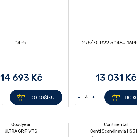
14 693 Kč
13 031 Kč
-
+
DO KOŠÍKU
DO K
Goodyear
Continental
ULTRA GRIP WTS
Conti Scandinavia HS3