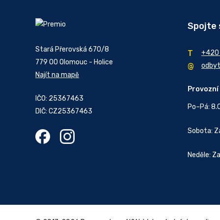
Spojte 
Stará Přerovská 670/8
+420
779 00 Olomouc - Holice
odby
Najít na mapě
Provozní
IČO: 25367463
Po–Pá: 8.
DIČ: CZ25367463
Sobota: 
Neděle: Z