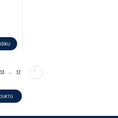
OŠÍKU
13
...
17
ODUKTŮ