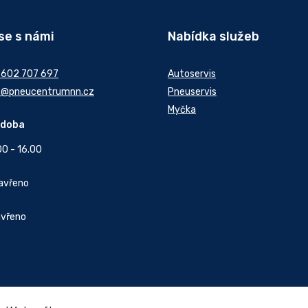
se s námi
Nabídka služeb
 602 707 697
Autoservis
t@pneucentrumnn.cz
Pneuservis
Myčka
 doba
00 - 16.00
Zavřeno
avřeno