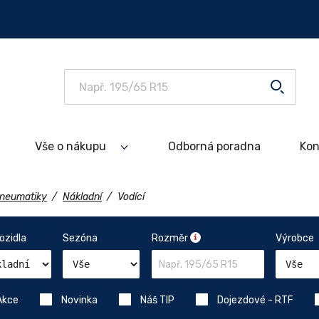
Vše o nákupu
Odborná poradna
Kon
neumatiky
/
Nákladní
/
Vodící
ozidla
Sezóna
Rozměr
Výrobce
kce
Novinka
Náš TIP
Dojezdové - RTF