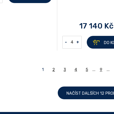
17 140 Kč
-
+
DO K
1
2
3
4
5
...
9
...
NAČÍST DALŠÍCH 12 PR