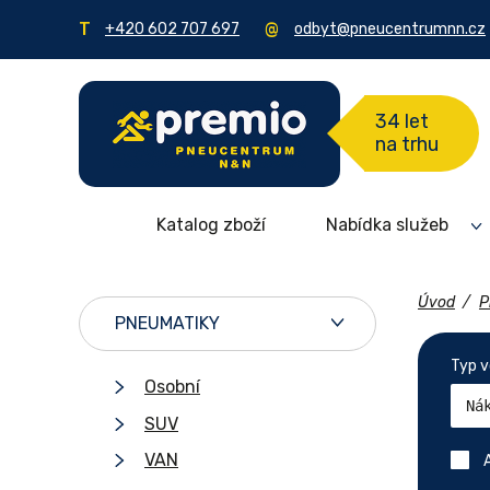
+420 602 707 697
odbyt@pneucentrumnn.cz
34 let
na trhu
Katalog zboží
Nabídka služeb
Úvod
/
P
PNEUMATIKY
Typ v
Osobní
SUV
VAN
A