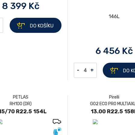
8 399 Kč
DO KOŠÍKU
6 456 Kč
-
+
DO K
PETLAS
Pirelli
RH100 (DR)
G02 ECO PRO MULTIAX
15/70 R22.5 154L
13.00 R22.5 158