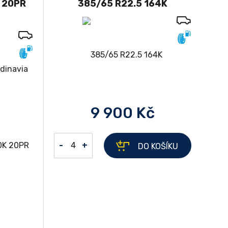
 20PR
385/65 R22.5 164K
9 900 Kč
-
+
DO KOŠÍKU