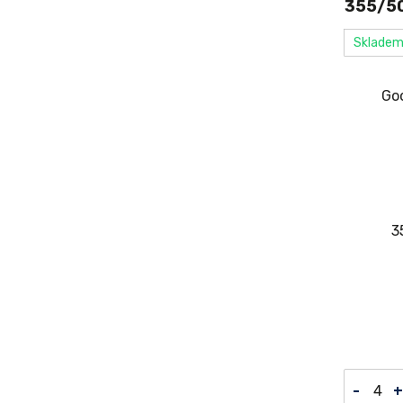
355/50
Sklade
-
+