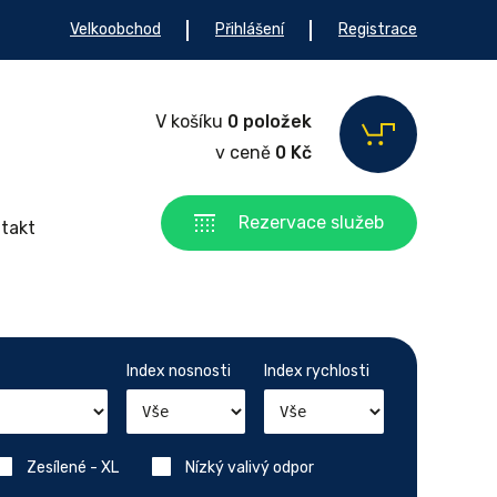
Velkoobchod
Přihlášení
Registrace
V košíku
0 položek
v ceně
0 Kč
Rezervace služeb
takt
Index nosnosti
Index rychlosti
Zesílené - XL
Nízký valivý odpor