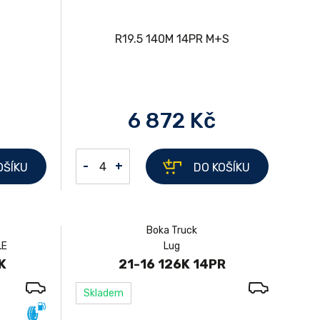
6 872 Kč
-
+
OŠÍKU
DO KOŠÍKU
Boka Truck
LE
Lug
K
21-16 126K 14PR
Skladem