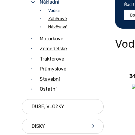
Nákladní
Řadit
Vodící
Záběrové
Návěsové
Motorkové
Vod
Zemědělské
Traktorové
Průmyslové
3
Stavební
Ostatní
DUŠE, VLOŽKY
DISKY