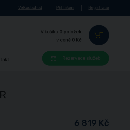
Velkoobchod
Přihlášení
Registrace
V košíku
0 položek
v ceně
0 Kč
Rezervace služeb
takt
PR
6 819 Kč