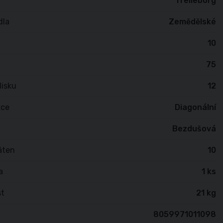
Trelleborg
dla
Zemědělské
10
75
isku
12
kce
Diagonální
Bezdušová
áten
10
a
1 ks
t
21 kg
8059971011098