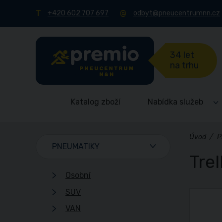
+420 602 707 697
odbyt@pneucentrumnn.cz
34 let
na trhu
Katalog zboží
Nabídka služeb
Úvod
/
P
PNEUMATIKY
Tre
Osobní
SUV
VAN