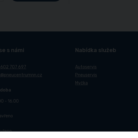
se s námi
Nabídka služeb
 602 707 697
Autoservis
t@pneucentrumnn.cz
Pneuservis
Myčka
 doba
00 - 16.00
Zavřeno
avřeno