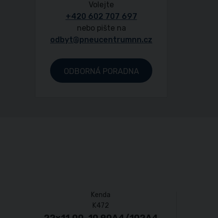
Volejte
+420 602 707 697
nebo pište na
odbyt@pneucentrumnn.cz
ODBORNÁ PORADNA
Kenda
K472
22x11.00-10 90A4/102A4