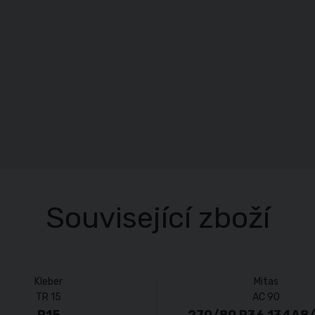
Související zboží
Kleber
Mitas
TR 15
AC 90
R15
270/80 R36 134A8/