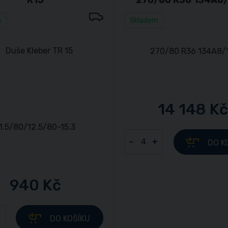
m
Skladem
14 148 Kč
-
+
DO K
940 Kč
+
DO KOŠÍKU