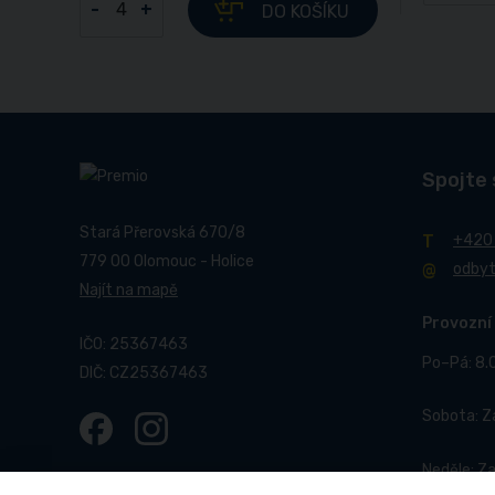
-
+
DO KOŠÍKU
Spojte 
Stará Přerovská 670/8
+420
779 00 Olomouc - Holice
odby
Najít na mapě
Provozní
IČO: 25367463
Po–Pá: 8.
DIČ: CZ25367463
Sobota: 
Neděle: Z