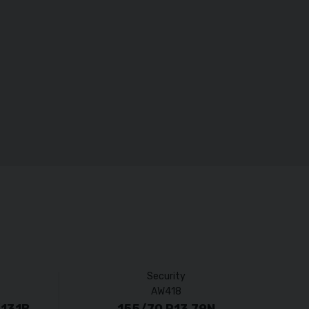
Security
AW418
131B
155/70 R13 79N