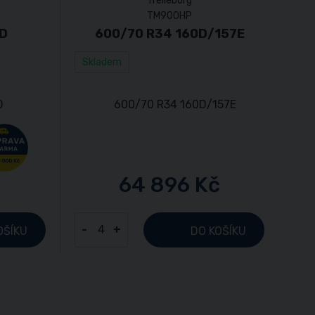
Trelleborg
TM900HP
8D
600/70 R34 160D/157E
Skladem
64 896 Kč
-
+
OŠÍKU
DO KOŠÍKU