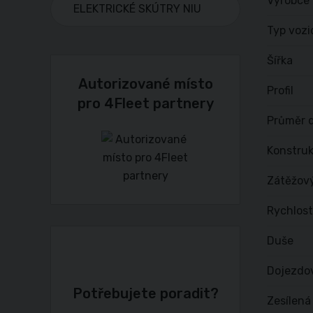
Výrobce
ELEKTRICKÉ SKÚTRY NIU
Typ vozi
Šířka
Autorizované místo
Profil
pro 4Fleet partnery
Průměr d
Konstru
Zátěžov
Rychlost
Duše
Dojezdo
Potřebujete poradit?
Zesílená