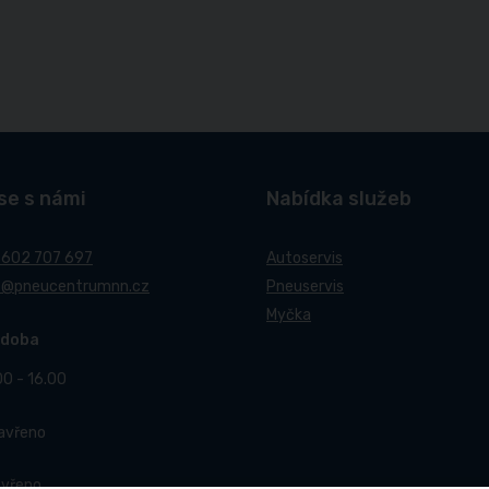
se s námi
Nabídka služeb
 602 707 697
Autoservis
t@pneucentrumnn.cz
Pneuservis
Myčka
 doba
00 - 16.00
Zavřeno
avřeno