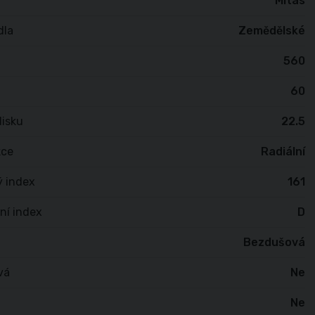
Mitas
dla
Zemědělské
560
60
isku
22.5
kce
Radiální
ý index
161
ní index
D
Bezdušová
vá
Ne
Ne