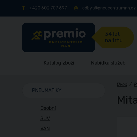
+420 602 707 697
odbyt@pneucentrumnn.cz
34 let
na trhu
Katalog zboží
Nabídka služeb
Úvod
/
P
PNEUMATIKY
Mit
Osobní
SUV
VAN