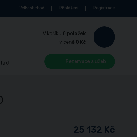
Velkoobchod
Přihlášení
Registrace
V košíku
0 položek
v ceně
0 Kč
Rezervace služeb
takt
D
25 132 Kč