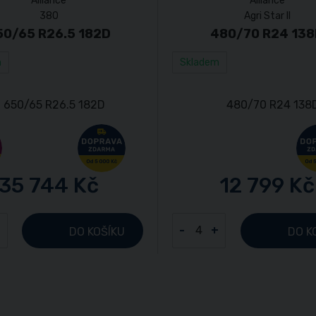
Alliance
Alliance
380
Agri Star II
50/65 R26.5 182D
480/70 R24 13
m
Skladem
35 744 Kč
12 799 Kč
+
-
+
DO KOŠÍKU
DO K