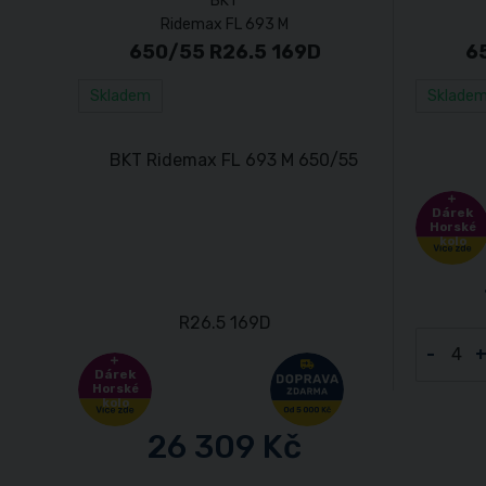
BKT
Ridemax FL 693 M
650/55 R26.5 169D
6
Skladem
Sklade
Dárek
Horské
kolo
-
Dárek
Horské
kolo
26 309 Kč