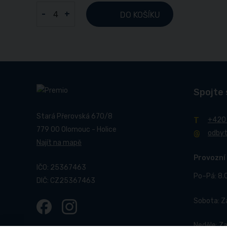
-
+
DO KOŠÍKU
Spojte 
Stará Přerovská 670/8
+420
779 00 Olomouc - Holice
odby
Najít na mapě
Provozní
IČO: 25367463
Po–Pá: 8.
DIČ: CZ25367463
Sobota: 
Neděle: Z