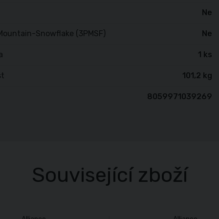
Ne
Mountain-Snowflake (3PMSF)
Ne
a
1 ks
t
101,2 kg
8059971039269
Související zboží