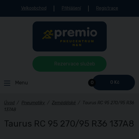
Velkoobchod
Přihlášení
Registrace
Rezervace služeb
Menu
0 Kč
0
Úvod
/
Pneumatiky
/
Zemědělské
/
Taurus RC 95 270/95 R36
137A8
Taurus RC 95 270/95 R36 137A8