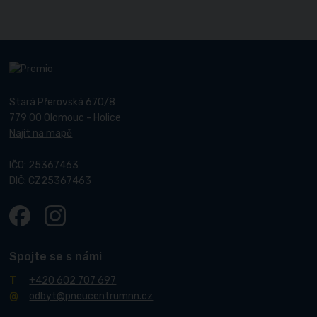
Stará Přerovská 670/8
779 00 Olomouc - Holice
Najít na mapě
IČO: 25367463
DIČ: CZ25367463
Spojte se s námi
+420 602 707 697
odbyt@pneucentrumnn.cz