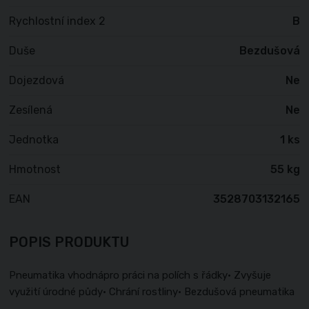
Rychlostní index 2
B
Duše
Bezdušová
Dojezdová
Ne
Zesílená
Ne
Jednotka
1 ks
Hmotnost
55 kg
EAN
3528703132165
POPIS PRODUKTU
Pneumatika vhodnápro práci na polích s řádky• Zvyšuje
využití úrodné půdy• Chrání rostliny• Bezdušová pneumatika