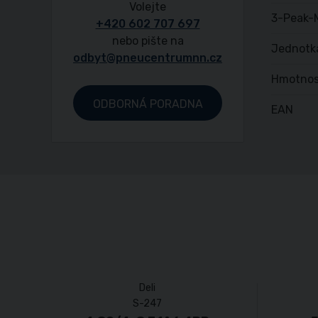
Volejte
3-Peak-
+420 602 707 697
nebo pište na
Jednotk
odbyt@pneucentrumnn.cz
Hmotnos
ODBORNÁ PORADNA
EAN
Deli
S-247