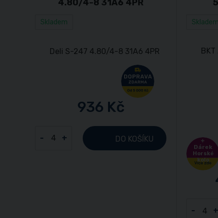
4.80/4-8 31A6 4PR
5
Skladem
Sklade
936 Kč
-
+
DO KOŠÍKU
Dárek
Horské
kolo
-