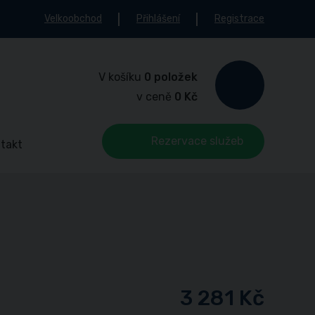
Velkoobchod
Přihlášení
Registrace
V košíku
0 položek
v ceně
0 Kč
Rezervace služeb
takt
3 281 Kč