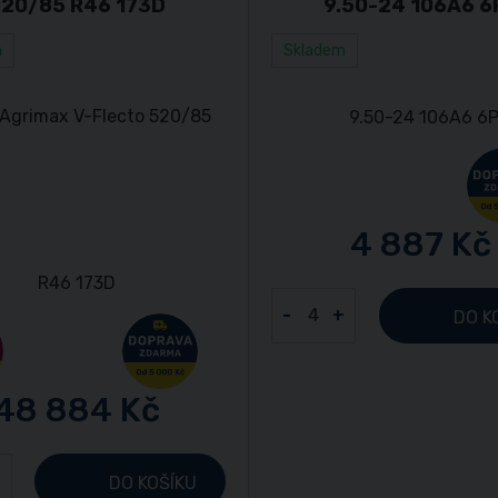
20/85 R46 173D
9.50-24 106A6 6
m
Skladem
4 887 Kč
-
+
DO K
48 884 Kč
+
DO KOŠÍKU