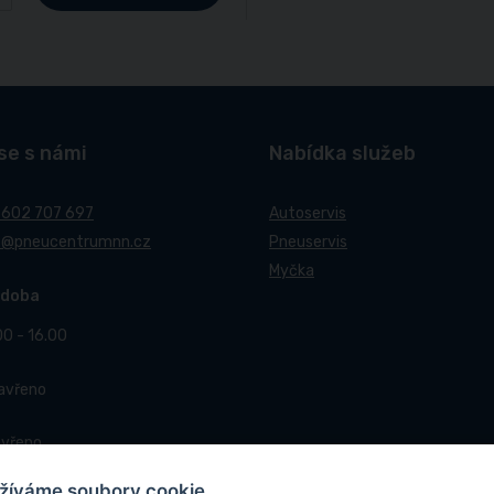
se s námi
Nabídka služeb
 602 707 697
Autoservis
t@pneucentrumnn.cz
Pneuservis
Myčka
 doba
00 - 16.00
Zavřeno
avřeno
žíváme soubory cookie