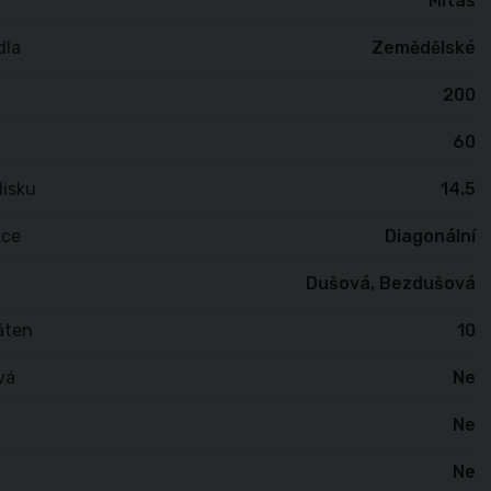
Mitas
dla
Zemědělské
200
60
isku
14.5
kce
Diagonální
Dušová, Bezdušová
áten
10
vá
Ne
Ne
Ne