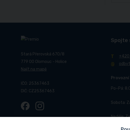
Spojte 
Stará Přerovská 670/8
+420
779 00 Olomouc - Holice
odby
Najít na mapě
Provozní
IČO: 25367463
Po–Pá: 8.
DIČ: CZ25367463
Sobota: 
Neděle: Z
Pou