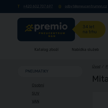
+420 602 707 697
odbyt@pneucentrumnn.cz
34 let
na trhu
Katalog zboží
Nabídka služeb
Úvod
/
P
PNEUMATIKY
Mit
Osobní
SUV
VAN