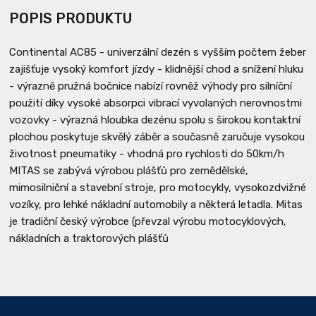
POPIS PRODUKTU
Continental AC85 - univerzální dezén s vyšším počtem žeber
zajišťuje vysoký komfort jízdy - klidnější chod a snížení hluku
- výrazně pružná bočnice nabízí rovněž výhody pro silníční
použití díky vysoké absorpci vibrací vyvolaných nerovnostmi
vozovky - výrazná hloubka dezénu spolu s širokou kontaktní
plochou poskytuje skvělý záběr a současně zaručuje vysokou
životnost pneumatiky - vhodná pro rychlosti do 50km/h
MITAS se zabývá výrobou plášťů pro zemědělské,
mimosilniční a stavební stroje, pro motocykly, vysokozdvižné
vozíky, pro lehké nákladní automobily a některá letadla. Mitas
je tradiční český výrobce (převzal výrobu motocyklových,
nákladních a traktorových plášťů