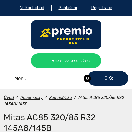
Velkoobchod
Přihlášení
Registrace
Rezervace služeb
Menu
0 Kč
0
Úvod
/
Pneumatiky
/
Zemědělské
/
Mitas AC85 320/85 R32
145A8/145B
Mitas AC85 320/85 R32
145A8/145B