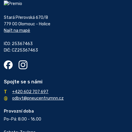
Stará Přerovská 670/8
779 00 Olomouc - Holice
Najít na mapě
IČO: 25367463
DIČ: CZ25367463
Spojte se s námi
+420 602 707 697
odbyt@pneucentrumnn.cz
Provozní doba
Po–Pá: 8.00 - 16.00