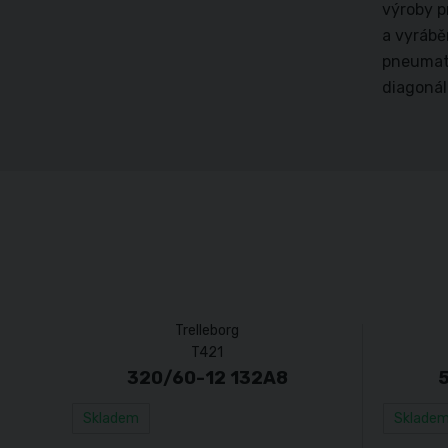
výroby p
a vyrábě
pneumati
diagonál
Trelleborg
T421
320/60-12 132A8
Skladem
Sklade