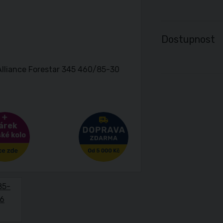
Dostupnost
árek
ké kolo