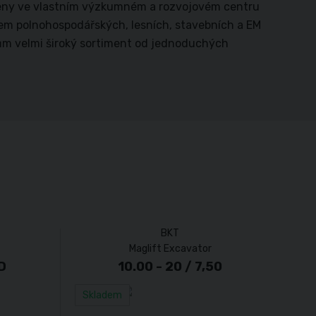
íjeny ve vlastním výzkumném a rozvojovém centru
ojem polnohospodářských, lesních, stavebních a EM
kům velmi široký sortiment od jednoduchých
BKT
Maglift Excavator
D
10.00 - 20 / 7,50
Skladem