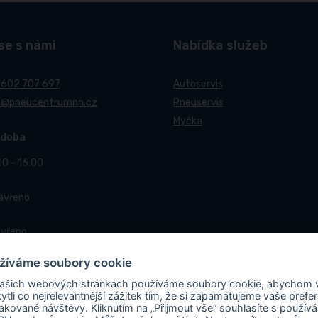
se s námi
Nabídka služeb
 602 707 697
Autoservis
t@pneucentrumnn.cz
Pneuservis
Myčka
 doba
00 - 16.00
Zavřeno
avřeno
žíváme soubory cookie
ašich webových stránkách používáme soubory cookie, abychom
ytli co nejrelevantnější zážitek tím, že si zapamatujeme vaše prefe
akované návštěvy. Kliknutím na „Přijmout vše“ souhlasíte s použív