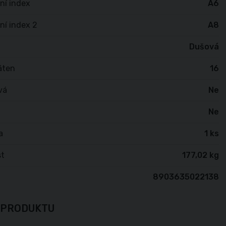
ní index
A6
ní index 2
A8
Dušová
áten
16
vá
Ne
Ne
a
1 ks
t
177,02 kg
8903635022138
 PRODUKTU