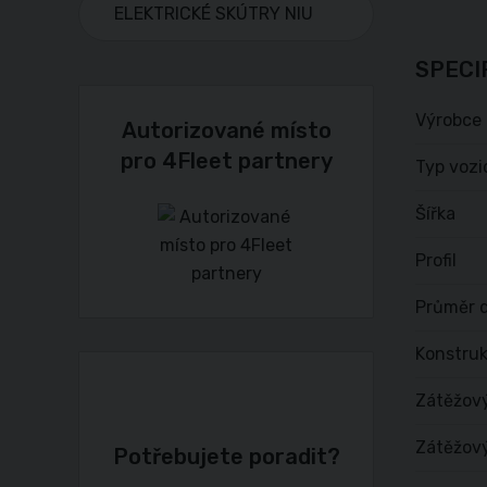
ELEKTRICKÉ SKÚTRY NIU
SPECI
Výrobce
Autorizované místo
pro 4Fleet partnery
Typ vozi
Šířka
Profil
Průměr d
Konstru
Zátěžov
Zátěžový
Potřebujete poradit?