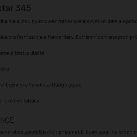
star 345
ka má silnou nylonovou vrstvu s ocelovým kordem a vyztu
ka pro lesní stroje a forwardery. Extrémní ochrana proti pr
lonová kostra pláště
kord
né bočnice a vysoká základná guma
ro kolové tahače
ANCE
 je výrobce zemědělských pneumatik, který spojil ve svých 