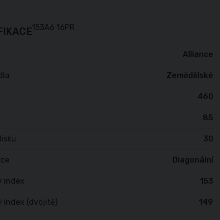
FIKACE
Alliance
dla
Zemědělské
460
85
isku
30
kce
Diagonální
ý index
153
 index (dvojitě)
149