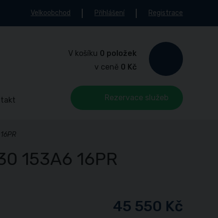
Velkoobchod
Přihlášení
Registrace
V košíku
0 položek
v ceně
0 Kč
Rezervace služeb
takt
 16PR
-30 153A6 16PR
45 550 Kč