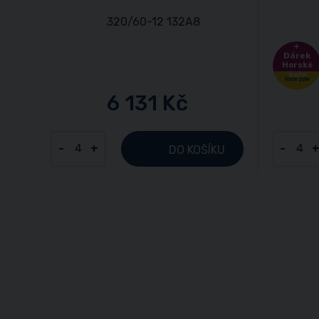
Dárek
Horské
kolo
6 131 Kč
-
+
-
DO KOŠÍKU