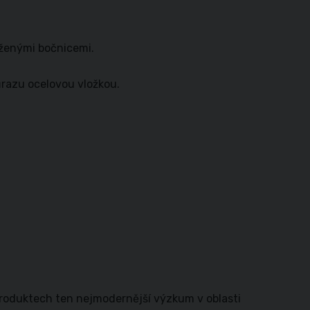
ženými bočnicemi.
ůrazu ocelovou vložkou.
produktech ten nejmodernější výzkum v oblasti