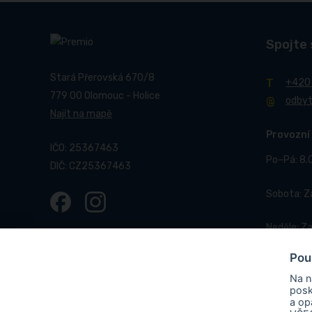
Spojte 
Stará Přerovská 670/8
+420
779 00 Olomouc - Holice
odby
Najít na mapě
Provozní
IČO: 25367463
Po–Pá: 8.
DIČ: CZ25367463
Sobota: 
Neděle: Z
Pou
Na n
posk
a op