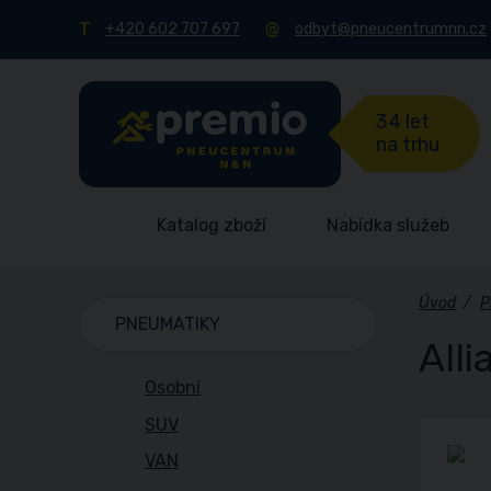
+420 602 707 697
odbyt@pneucentrumnn.cz
34 let
na trhu
Katalog zboží
Nabídka služeb
Úvod
/
P
PNEUMATIKY
All
Osobní
SUV
VAN