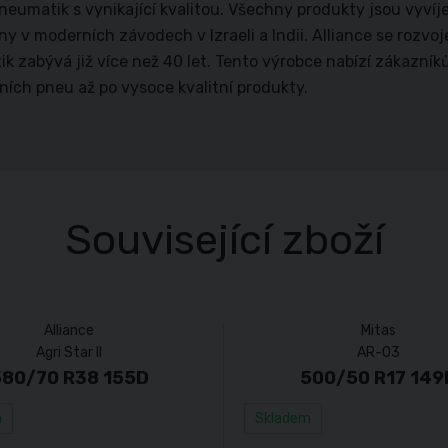
neumatik s vynikající kvalitou. Všechny produkty jsou vyv
ny v moderních závodech v Izraeli a Indii. Alliance se rozv
k zabývá již více než 40 let. Tento výrobce nabízí zákazní
ních pneu až po vysoce kvalitní produkty.
Související zboží
Alliance
Mitas
Agri Star II
AR-03
580/70 R38 155D
500/50 R17 149
m
Skladem