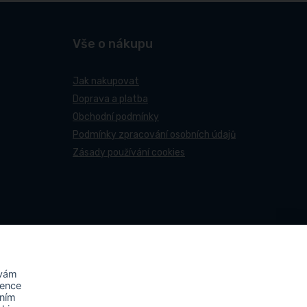
Vše o nákupu
Jak nakupovat
Doprava a platba
Obchodní podmínky
Podmínky zpracování osobních údajů
Zásady používání cookies
 vám
rence
áním