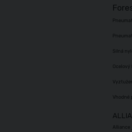
Fore
Pneumati
Pneumati
Silná ny
Ocelový 
Vyztuže
Vhodné p
ALLI
Alliance