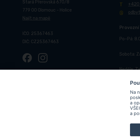
Stará Přerovská 670/8
+420
779 00 Olomouc - Holice
odby
Najít na mapě
Provozní
IČO: 25367463
Po–Pá: 8.
DIČ: CZ25367463
Sobota: 
Neděle: Z
Pou
Na n
posk
a op
VŠEC
© 2017-2026 Pneucentrum N&N.
Webové stránky realizo
a po
PNEUCENTRUM N & N s. r. o.
ve
OLOMOUC“, rgč. CZ.31.3.0/0.0/
elektrárna vč. akumulace s cíle