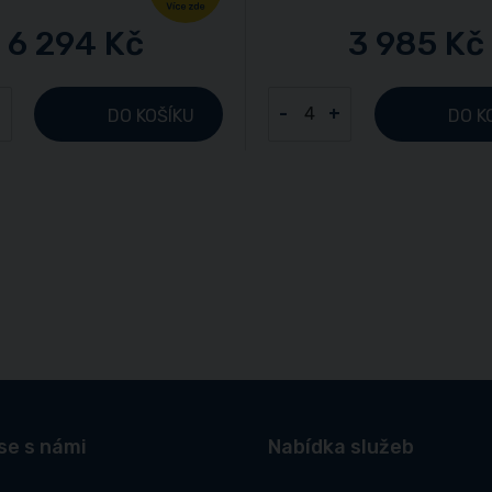
6 294 Kč
3 985 Kč
+
-
+
DO KOŠÍKU
DO K
se s námi
Nabídka služeb