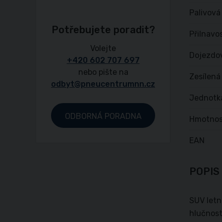
Palivová
Potřebujete poradit?
Přilnavo
Volejte
Dojezdo
+420 602 707 697
nebo pište na
Zesílená
odbyt@pneucentrumnn.cz
Jednotk
ODBORNÁ PORADNA
Hmotnos
EAN
POPIS
SUV letn
hlučnost;