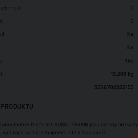
 účinnost
D
st
C
vá
Ne
Ne
a
1 ks
t
13,208 kg
3528702255155
 PRODUKTU
í pneumatiky Michelin CROSS TERRAIN jsou určeny pro vozy S
 vynikající vodící schopnosti; stabilita a výdrž.