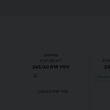
GRIPMAX
STATURE H/T
EAGL
265/60 R18 110V
25
Sklade