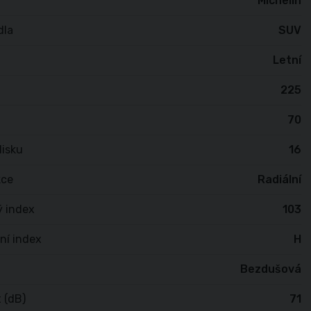
Michelin
dla
SUV
Letní
225
70
isku
16
kce
Radiální
ý index
103
ní index
H
Bezdušová
 (dB)
71