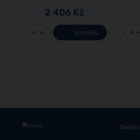
2 406 Kč
-
+
-
DO KOŠÍKU
Spojte 