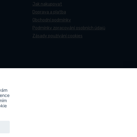
Jak nakupovat
Doprava a platba
Obchodní podmínky
Podmínky zpracování osobních údajů
Zásady používání cookies
 vám
rence
áním
okie
ovy účastní projektu s názvem
„FVE-PNEUCENTRUM NN-
ktu byla na střechu místa podnikání instalována fotovoltaická