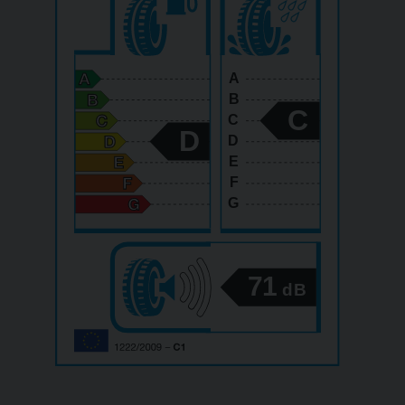
A
B
C
C
D
D
E
F
G
71
dB