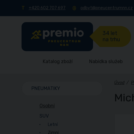
+420 602 707 697
odbyt@pneucentrumnn.cz
34 let
na trhu
Katalog zboží
Nabídka služeb
Úvod
/
P
PNEUMATIKY
Mic
Osobní
SUV
Letní
Zimní