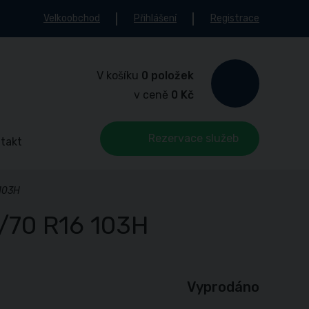
Velkoobchod
Přihlášení
Registrace
V košíku
0 položek
v ceně
0 Kč
Rezervace služeb
takt
103H
/70 R16 103H
Vyprodáno