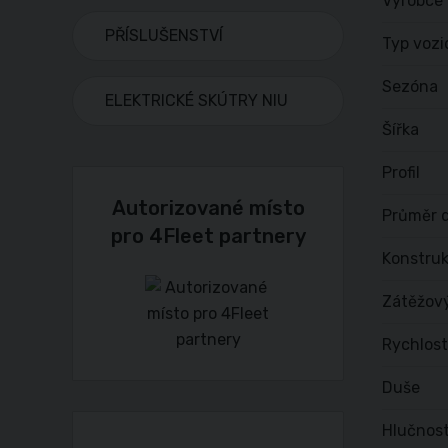
Výrobce
PŘÍSLUŠENSTVÍ
Typ vozi
Sezóna
ELEKTRICKÉ SKÚTRY NIU
Šířka
Profil
Autorizované místo
Průměr d
pro 4Fleet partnery
Konstru
Zátěžov
Rychlost
Duše
Hlučnost