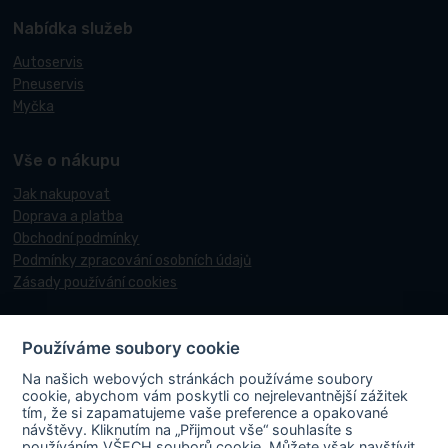
Nabídka služeb
Autoservis
Pneuservis
Myčka
Vše o nákupu
Jak nakupovat
Doprava a platba
Obchodní podmínky
Podmínky zpracování osobních údajů
Zásady používání cookies
Používáme soubory cookie
© 2017-2026 Pneucentrum N&N.
Na našich webových stránkách používáme soubory
Webové stránky realizoval
Matosoft
.
cookie, abychom vám poskytli co nejrelevantnější zážitek
tím, že si zapamatujeme vaše preference a opakované
návštěvy. Kliknutím na „Přijmout vše“ souhlasíte s
používáním VŠECH souborů cookie. Můžete však navštívit