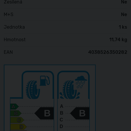
Zesílená
Ne
M+S
Ne
Jednotka
1 ks
Hmotnost
11,74 kg
EAN
4038526350282
A
B
B
B
C
D