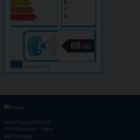
E
F
G
69
dB
Stará Přerovská 670/8
779 00 Olomouc - Holice
Najít na mapě