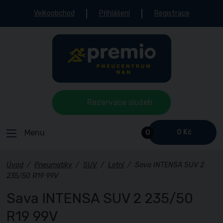
Velkoobchod
Přihlášení
Registrace
Rezervace služeb
Menu
0 Kč
0
Úvod
/
Pneumatiky
/
SUV
/
Letní
/
Sava INTENSA SUV 2
235/50 R19 99V
Sava INTENSA SUV 2 235/50
R19 99V