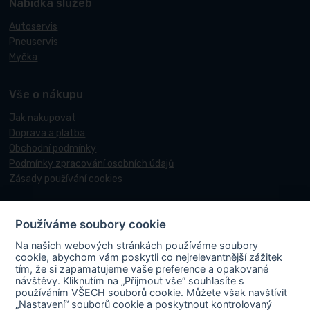
Nabídka služeb
Autoservis
Pneuservis
Myčka
Vše o nákupu
Jak nakupovat
Doprava a platba
Obchodní podmínky
Podmínky zpracování osobních údajů
Zásady používání cookies
Používáme soubory cookie
© 2017-2026 Pneucentrum N&N.
Na našich webových stránkách používáme soubory
Webové stránky realizoval
Matosoft
.
cookie, abychom vám poskytli co nejrelevantnější zážitek
tím, že si zapamatujeme vaše preference a opakované
návštěvy. Kliknutím na „Přijmout vše“ souhlasíte s
používáním VŠECH souborů cookie. Můžete však navštívit
„Nastavení“ souborů cookie a poskytnout kontrolovaný