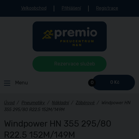
Velkoobchod
Přihlášení
Registrace
Rezervace služeb
Menu
0 Kč
0
Úvod
/
Pneumatiky
/
Nákladní
/
Záběrové
/
Windpower HN
355 295/80 R22.5 152M/149M
Windpower HN 355 295/80
R22.5 152M/149M