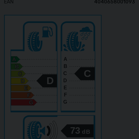
EAN
4040658001093
A
B
C
C
D
D
E
F
G
73
dB