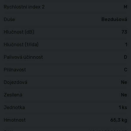
Rychlostní index 2
M
Duše
Bezdušová
Hlučnost (dB)
73
Hlučnost (třída)
1
Palivová účinnost
D
Přilnavost
C
Dojezdová
Ne
Zesílená
Ne
Jednotka
1 ks
Hmotnost
65,3 kg