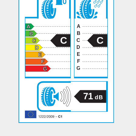
A
B
C
C
C
D
E
F
G
71
dB