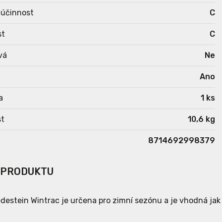
 účinnost
C
st
C
vá
Ne
Ano
a
1 ks
t
10,6 kg
8714692998379
 PRODUKTU
destein Wintrac je určena pro zimní sezónu a je vhodná jak p