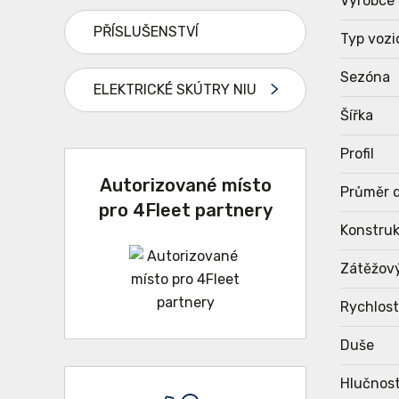
Výrobce
PŘÍSLUŠENSTVÍ
Typ vozi
Sezóna
ELEKTRICKÉ SKÚTRY NIU
Šířka
Profil
Autorizované místo
Průměr d
pro 4Fleet partnery
Konstru
Zátěžov
Rychlost
Duše
Hlučnost