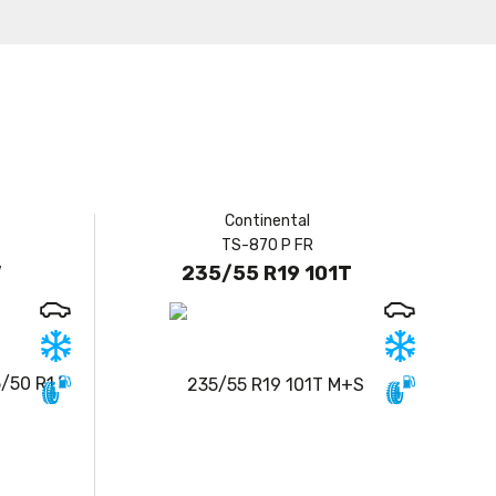
Continental
TS-870 P FR
V
235/55 R19 101T