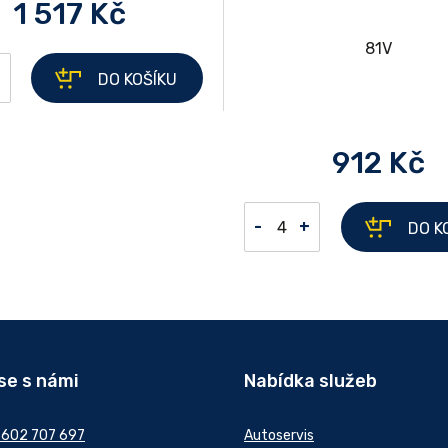
1 517 Kč
+
DO KOŠÍKU
912 Kč
-
+
DO K
se s námi
Nabídka služeb
 602 707 697
Autoservis