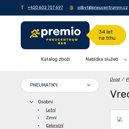
+420 602 707 697
odbyt@pneucentrumnn.cz
34 let
na trhu
Katalog zboží
Nabídka služeb
Úvod
/
P
PNEUMATIKY
Vre
Osobní
Letní
Zimní
Celoroční