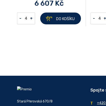
6 607 Kč
-
+
-
DO KOŠÍKU
Spojte 
Stará Přerovská 670/8
+420