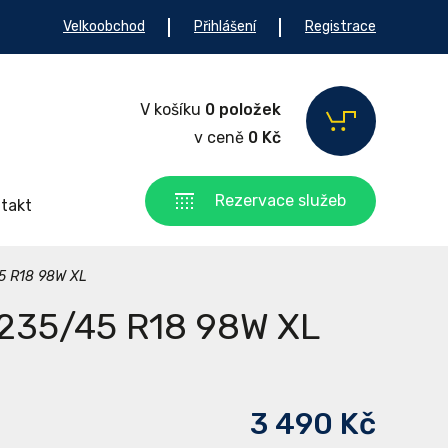
Velkoobchod
Přihlášení
Registrace
V košíku
0 položek
v ceně
0 Kč
Rezervace služeb
takt
5 R18 98W XL
235/45 R18 98W XL
3 490 Kč