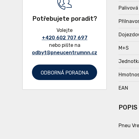
Palivová
Potřebujete poradit?
Přilnavo
Volejte
Dojezdo
+420 602 707 697
nebo pište na
M+S
odbyt@pneucentrumnn.cz
Jednotk
ODBORNÁ PORADNA
Hmotnos
EAN
POPIS
Pneu Vre