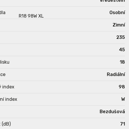
Vredestein
dla
Osobní
Zimní
235
45
isku
18
kce
Radiální
ý index
98
ní index
W
Bezdušová
 (dB)
71