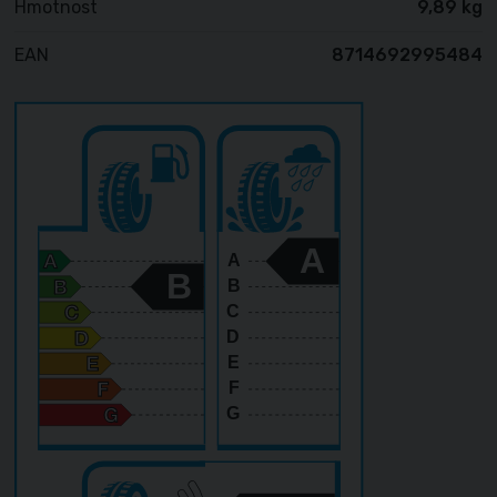
Hmotnost
9,89 kg
EAN
8714692995484
A
A
B
B
C
D
E
F
G