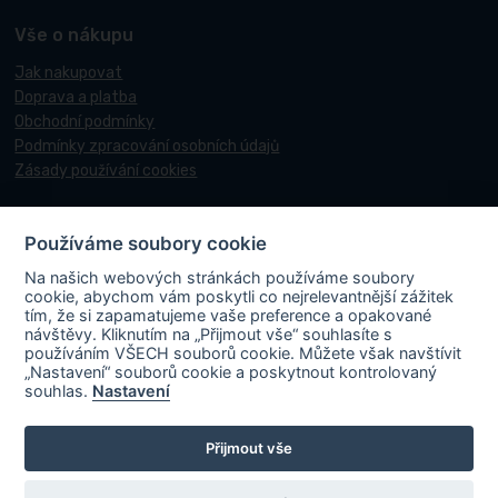
Vše o nákupu
Jak nakupovat
Doprava a platba
Obchodní podmínky
Podmínky zpracování osobních údajů
Zásady používání cookies
Používáme soubory cookie
© 2017-2026 Pneucentrum N&N.
Na našich webových stránkách používáme soubory
Webové stránky realizoval
Matosoft
.
cookie, abychom vám poskytli co nejrelevantnější zážitek
tím, že si zapamatujeme vaše preference a opakované
návštěvy. Kliknutím na „Přijmout vše“ souhlasíte s
používáním VŠECH souborů cookie. Můžete však navštívit
„Nastavení“ souborů cookie a poskytnout kontrolovaný
PNEUCENTRUM N & N s. r. o.
ve spolupráci s Ministerstvem průmyslu a
souhlas.
Nastavení
obchodu v rámci Národního plánu obnovy účastní projektu s názvem
„FVE-PNEUCENTRUM NN-OLOMOUC“, rgč.
Přijmout vše
CZ.31.3.0/0.0/0.0/22_001/0006195
. Projekt je spolufinancován
Evropskou unií. V rámci projektu byla na střechu místa podnikání
instalována fotovoltaická elektrárna vč. akumulace s cílem zvýšit využití