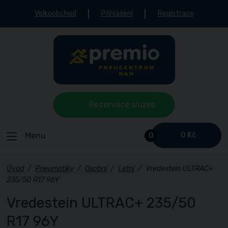
Velkoobchod
Přihlášení
Registrace
Rezervace služeb
Menu
0 Kč
0
Úvod
/
Pneumatiky
/
Osobní
/
Letní
/
Vredestein ULTRAC+
235/50 R17 96Y
Vredestein ULTRAC+ 235/50
R17 96Y