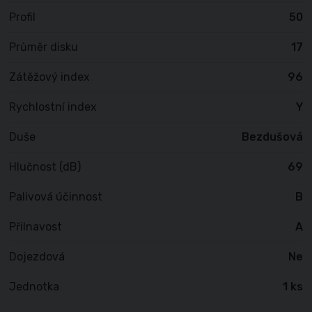
Profil
50
Průměr disku
17
Zátěžový index
96
Rychlostní index
Y
Duše
Bezdušová
Hlučnost (dB)
69
Palivová účinnost
B
Přilnavost
A
Dojezdová
Ne
Jednotka
1 ks