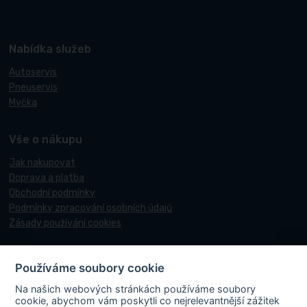
Nabídka služeb
Autoservis
Pneuservis
Myčka
Vše o nákupu
Jak nakupovat
Doprava a platba
Obchodní podmínky
Podmínky zpracování osobních údajů
Zásady používání cookies
Používáme soubory cookie
© 2017-2026 Pneucentrum N&N.
Na našich webových stránkách používáme soubory
Webové stránky realizoval
Matosoft
.
cookie, abychom vám poskytli co nejrelevantnější zážitek