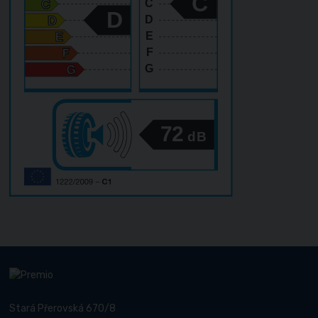
C
C
D
D
E
F
G
72
dB
Stará Přerovská 670/8