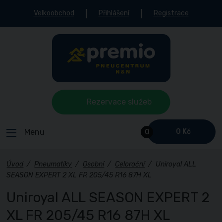
Velkoobchod
Přihlášení
Registrace
Rezervace služeb
Menu
0 Kč
0
Úvod
/
Pneumatiky
/
Osobní
/
Celoroční
/
Uniroyal ALL
SEASON EXPERT 2 XL FR 205/45 R16 87H XL
Uniroyal ALL SEASON EXPERT 2
XL FR 205/45 R16 87H XL