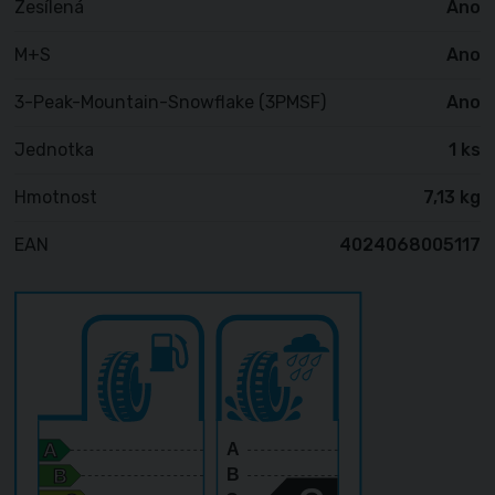
Zesílená
Ano
M+S
Ano
3-Peak-Mountain-Snowflake (3PMSF)
Ano
Jednotka
1 ks
Hmotnost
7,13 kg
EAN
4024068005117
A
B