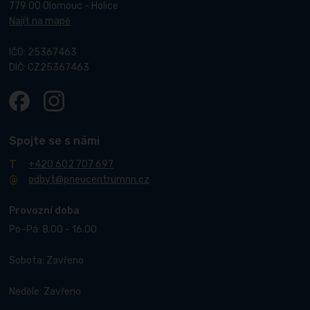
779 00 Olomouc - Holice
Najít na mapě
IČO: 25367463
DIČ: CZ25367463
Spojte se s námi
+420 602 707 697
odbyt@pneucentrumnn.cz
Provozní doba
Po–Pá: 8.00 - 16.00
Sobota: Zavřeno
Neděle: Zavřeno