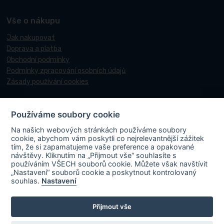
Vše o nákupu
Jak nakupovat
Doprava a platba
Obchodní podmínky
Podmínky zpracování osobních údajů
Zásady používání cookies
Používáme soubory cookie
© 2017-2026 Pneucentrum N&N.
Na našich webových stránkách používáme soubory
Webové stránky realizoval
Matosoft
.
cookie, abychom vám poskytli co nejrelevantnější zážitek
tím, že si zapamatujeme vaše preference a opakované
návštěvy. Kliknutím na „Přijmout vše“ souhlasíte s
používáním VŠECH souborů cookie. Můžete však navštívit
„Nastavení“ souborů cookie a poskytnout kontrolovaný
PNEUCENTRUM N & N s. r. o.
ve spolupráci s Ministerstvem průmyslu a
souhlas.
Nastavení
obchodu v rámci Národního plánu obnovy účastní projektu s názvem
„FVE-PNEUCENTRUM NN-OLOMOUC“, rgč.
Přijmout vše
CZ.31.3.0/0.0/0.0/22_001/0006195
. Projekt je spolufinancován
Evropskou unií. V rámci projektu byla na střechu místa podnikání