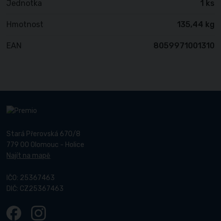
Jednotka
1 ks
Hmotnost
135,44 kg
EAN
8059971001310
Stará Přerovská 670/8
779 00 Olomouc - Holice
Najít na mapě
IČO: 25367463
DIČ: CZ25367463