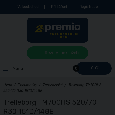
Velkoobchod
Přihlášení
Registrace
Rezervace služeb
Menu
0 Kč
0
Úvod
/
Pneumatiky
/
Zemědělské
/
Trelleborg TM700HS
520/70 R30 151D/148E
Trelleborg TM700HS 520/70
R30 151D/148E