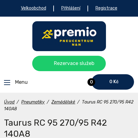
Velkoobchod
Přihlášení
Registrace
Rezervace služeb
Menu
0 Kč
0
Úvod
/
Pneumatiky
/
Zemědělské
/
Taurus RC 95 270/95 R42
140A8
Taurus RC 95 270/95 R42
140A8