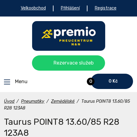
Velkoobchod
Přihlášení
Registrace
Rezervace služeb
Menu
0 Kč
0
Úvod
/
Pneumatiky
/
Zemědělské
/
Taurus POINT8 13.60/85
R28 123A8
Taurus POINT8 13.60/85 R28
123A8