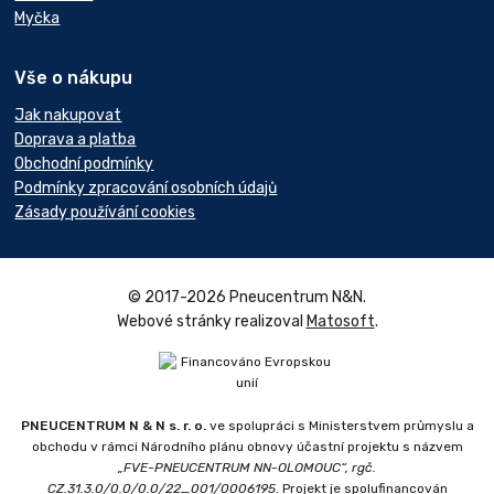
Myčka
Vše o nákupu
Jak nakupovat
Doprava a platba
Obchodní podmínky
Podmínky zpracování osobních údajů
Zásady používání cookies
© 2017-2026 Pneucentrum N&N.
Webové stránky realizoval
Matosoft
.
PNEUCENTRUM N & N s. r. o.
ve spolupráci s Ministerstvem průmyslu a
obchodu v rámci Národního plánu obnovy účastní projektu s názvem
„FVE-PNEUCENTRUM NN-OLOMOUC“, rgč.
CZ.31.3.0/0.0/0.0/22_001/0006195
. Projekt je spolufinancován