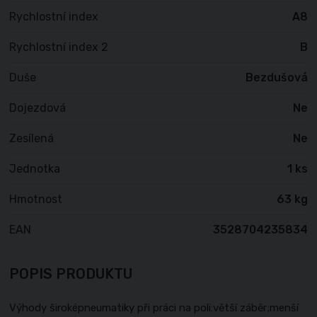
Rychlostní index
A8
Rychlostní index 2
B
Duše
Bezdušová
Dojezdová
Ne
Zesílená
Ne
Jednotka
1 ks
Hmotnost
63 kg
EAN
3528704235834
POPIS PRODUKTU
Výhody široképneumatiky při práci na poli:větší záběr;menší