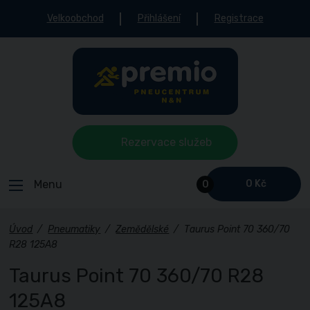
Velkoobchod
Přihlášení
Registrace
Rezervace služeb
Menu
0 Kč
0
Úvod
/
Pneumatiky
/
Zemědělské
/
Taurus Point 70 360/70
R28 125A8
Taurus Point 70 360/70 R28
125A8