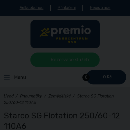
Velkoobchod
Přihlášení
Registrace
Rezervace služeb
Menu
0 Kč
0
Úvod
/
Pneumatiky
/
Zemědělské
/
Starco SG Flotation
250/60-12 110A6
Starco SG Flotation 250/60-12
110A6