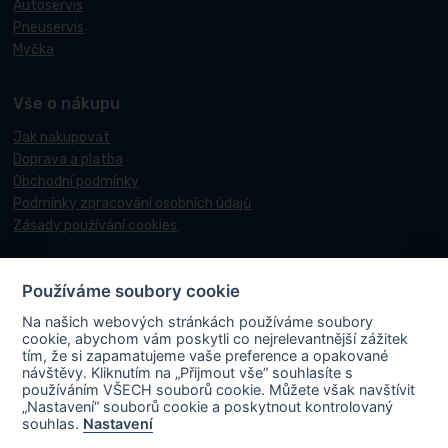
Autoservis
Pneuservis
Myčka
Vše o nákupu
Jak nakupovat
Doprava a platba
Obchodní podmínky
Podmínky zpracování osobních údajů
Zásady používání cookies
Používáme soubory cookie
© 2017-2026 Pneucentrum N&N.
Na našich webových stránkách používáme soubory
Webové stránky realizoval
Matosoft
.
cookie, abychom vám poskytli co nejrelevantnější zážitek
tím, že si zapamatujeme vaše preference a opakované
návštěvy. Kliknutím na „Přijmout vše“ souhlasíte s
používáním VŠECH souborů cookie. Můžete však navštívit
„Nastavení“ souborů cookie a poskytnout kontrolovaný
PNEUCENTRUM N & N s. r. o.
ve spolupráci s Ministerstvem průmyslu a
souhlas.
Nastavení
obchodu v rámci Národního plánu obnovy účastní projektu s názvem