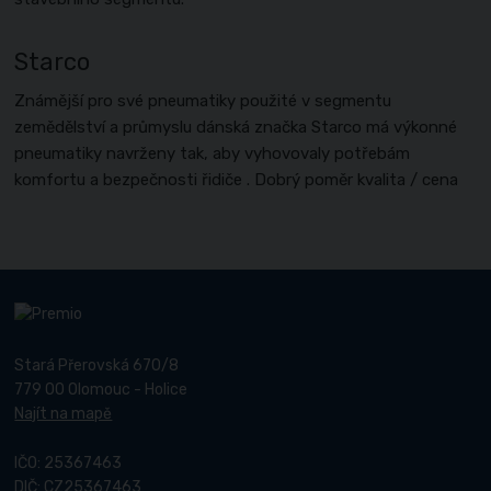
Starco
Známější pro své pneumatiky použité v segmentu
zemědělství a průmyslu dánská značka Starco má výkonné
pneumatiky navrženy tak, aby vyhovovaly potřebám
komfortu a bezpečnosti řidiče . Dobrý poměr kvalita / cena
Stará Přerovská 670/8
779 00 Olomouc - Holice
Najít na mapě
IČO: 25367463
DIČ: CZ25367463