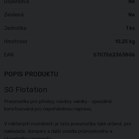
Dojezdová
Ne
Zesílená
Ne
Jednotka
1 ks
Hmotnost
10,25 kg
EAN
5707562363806
POPIS PRODUKTU
SG Flotation
Pneumatika pro přívěsy, návěsy valníky - speciálně
konstruovaná pro nepoháněnou nápravu.
V některých rozměrech je tato pneumatika také určená pro
nakladače, dumpery a další vozidla průmyslového a
stavebního segmentu.