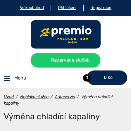
Velkoobchod
Přihlášení
Registrace
Rezervace služeb
Menu
0 Kč
0
Úvod
/
Nabídka služeb
/
Autoservis
/
Výměna chladící
kapaliny
Výměna chladící kapaliny