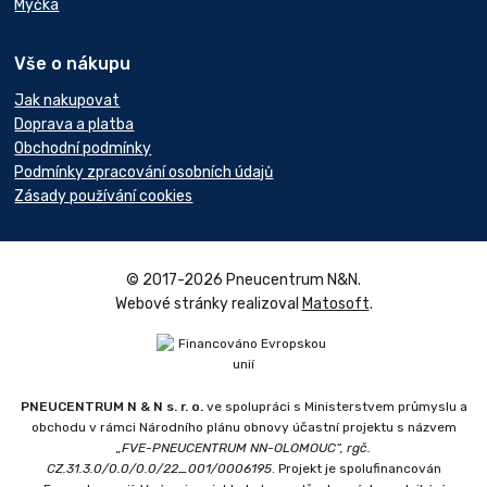
Myčka
Vše o nákupu
Jak nakupovat
Doprava a platba
Obchodní podmínky
Podmínky zpracování osobních údajů
Zásady používání cookies
© 2017-2026 Pneucentrum N&N.
Webové stránky realizoval
Matosoft
.
PNEUCENTRUM N & N s. r. o.
ve spolupráci s Ministerstvem průmyslu a
obchodu v rámci Národního plánu obnovy účastní projektu s názvem
„FVE-PNEUCENTRUM NN-OLOMOUC“, rgč.
CZ.31.3.0/0.0/0.0/22_001/0006195
. Projekt je spolufinancován