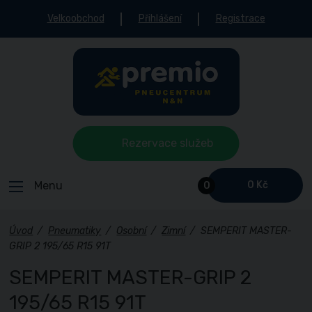
Velkoobchod
Přihlášení
Registrace
Rezervace služeb
Menu
0 Kč
0
Úvod
/
Pneumatiky
/
Osobní
/
Zimní
/
SEMPERIT MASTER-
GRIP 2 195/65 R15 91T
SEMPERIT MASTER-GRIP 2
195/65 R15 91T