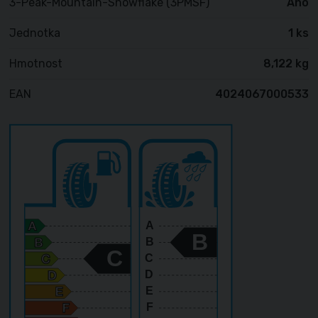
3-Peak-Mountain-Snowflake (3PMSF)
Ano
Jednotka
1 ks
Hmotnost
8,122 kg
EAN
4024067000533
A
B
B
C
C
D
E
F