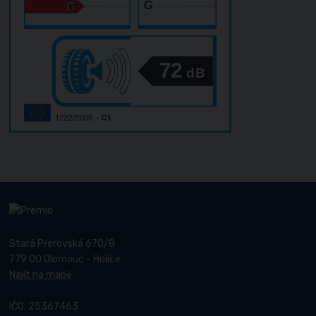
G
72
dB
Stará Přerovská 670/8
779 00 Olomouc - Holice
Najít na mapě
IČO: 25367463