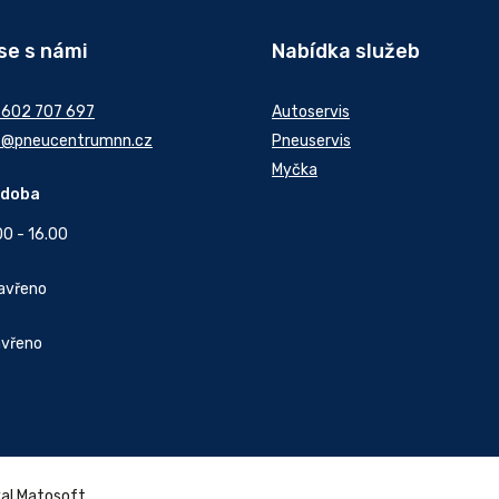
se s námi
Nabídka služeb
 602 707 697
Autoservis
t@pneucentrumnn.cz
Pneuservis
Myčka
 doba
00 - 16.00
Zavřeno
avřeno
val
Matosoft
.