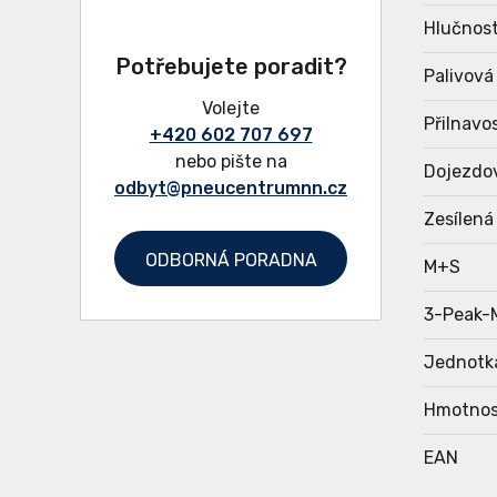
Hlučnost
Potřebujete poradit?
Palivová
Volejte
Přilnavo
+420 602 707 697
nebo pište na
Dojezdo
odbyt@pneucentrumnn.cz
Zesílená
ODBORNÁ PORADNA
M+S
3-Peak-
Jednotk
Hmotnos
EAN