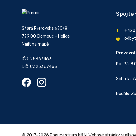
Spojte 
Stará Přerovská 670/8
+420
779 00 Olomouc - Holice
odby
Najít na mapě
Provozní
IČO: 25367463
Po–Pá: 8.
DIČ: CZ25367463
Sobota: 
Neděle: Z
© 2017-2026 Pneucentrum N&N.
Webové stránky realizo