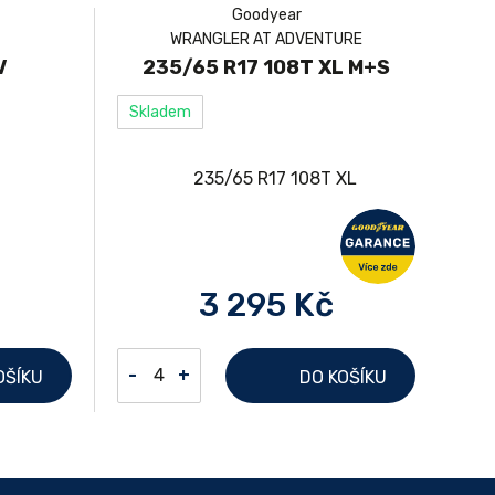
Goodyear
WRANGLER AT ADVENTURE
V
235/65 R17 108T XL M+S
Skladem
3 295 Kč
-
+
OŠÍKU
DO KOŠÍKU