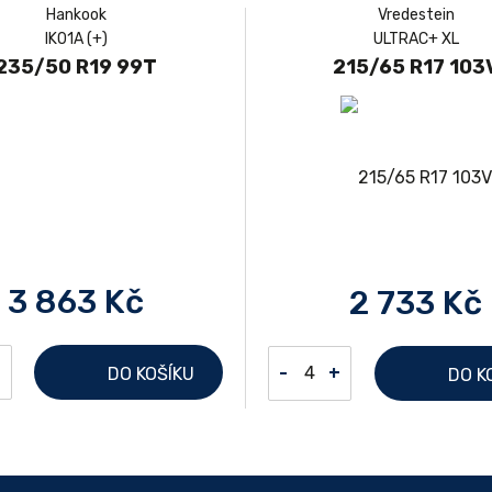
Hankook
Vredestein
IK01A (+)
ULTRAC+ XL
235/50 R19 99T
215/65 R17 103
3 863 Kč
2 733 Kč
+
-
+
DO KOŠÍKU
DO K