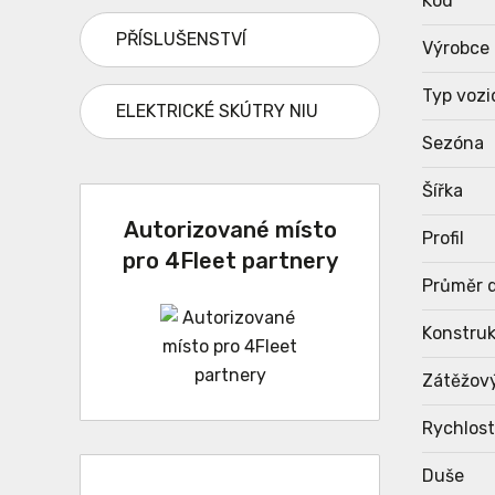
Kód
PŘÍSLUŠENSTVÍ
Výrobce
Typ vozi
ELEKTRICKÉ SKÚTRY NIU
Sezóna
Šířka
Autorizované místo
Profil
pro 4Fleet partnery
Průměr d
Konstru
Zátěžov
Rychlost
Duše