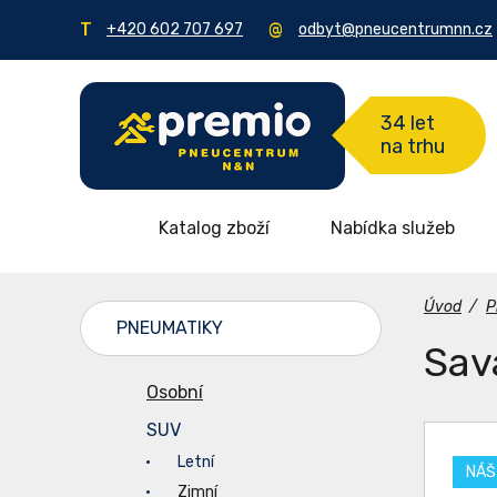
+420 602 707 697
odbyt@pneucentrumnn.cz
34 let
na trhu
Katalog zboží
Nabídka služeb
Úvod
/
P
PNEUMATIKY
Sav
Osobní
SUV
Letní
NÁŠ
Zimní