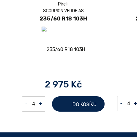
Pirelli
SCORPION VERDE AS
235/60 R18 103H
2 975 Kč
-
-
+
DO KOŠÍKU