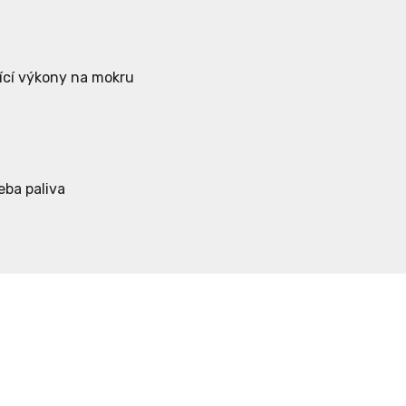
ící výkony na mokru
eba paliva