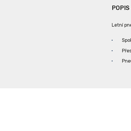
POPIS
Letní pn
Spo
Pře
Pne