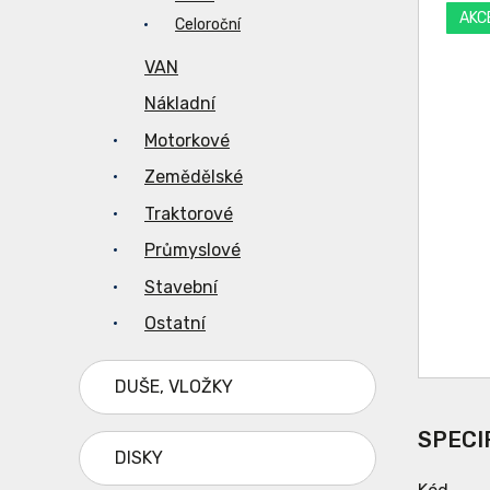
AKC
Celoroční
VAN
Nákladní
Motorkové
Zemědělské
Traktorové
Průmyslové
Stavební
Ostatní
DUŠE, VLOŽKY
SPECI
DISKY