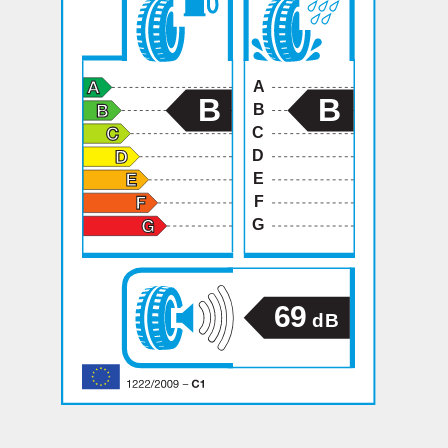
A
B
B
B
C
D
E
F
G
69
dB