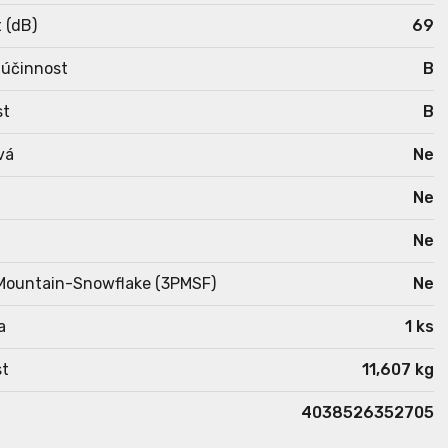
 (dB)
69
 účinnost
B
st
B
vá
Ne
Ne
Ne
Mountain-Snowflake (3PMSF)
Ne
a
1 ks
t
11,607 kg
4038526352705