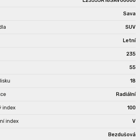
L23555R18SAV00000
Sava
dla
SUV
Letní
235
55
isku
18
kce
Radiální
ý index
100
ní index
V
Bezdušová