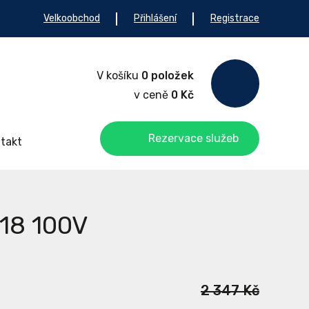
Velkoobchod
Přihlášení
Registrace
V košíku
0 položek
v ceně
0 Kč
Rezervace služeb
takt
18 100V
2 347 Kč