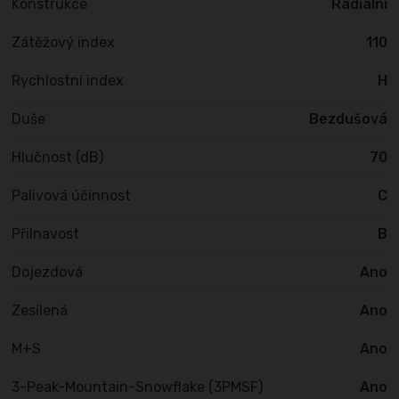
Konstrukce
Radiální
Zátěžový index
110
Rychlostní index
H
Duše
Bezdušová
Hlučnost (dB)
70
Palivová účinnost
C
Přilnavost
B
Dojezdová
Ano
Zesílená
Ano
M+S
Ano
3-Peak-Mountain-Snowflake (3PMSF)
Ano