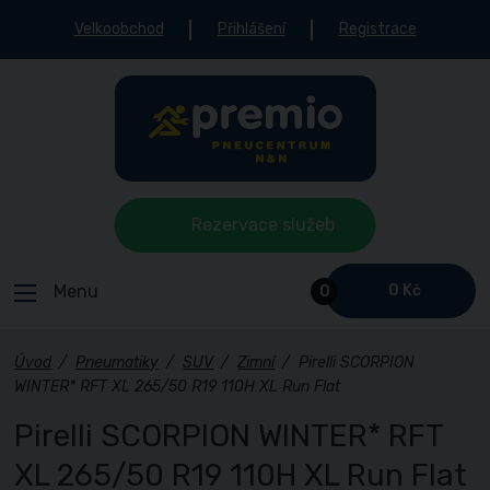
Velkoobchod
Přihlášení
Registrace
Rezervace služeb
Menu
0 Kč
0
Úvod
/
Pneumatiky
/
SUV
/
Zimní
/
Pirelli SCORPION
WINTER* RFT XL 265/50 R19 110H XL Run Flat
Pirelli SCORPION WINTER* RFT
XL 265/50 R19 110H XL Run Flat