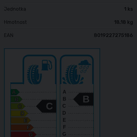
Jednotka
1 ks
Hmotnost
18,18 kg
EAN
8019227275186
A
B
B
C
C
D
E
F
G