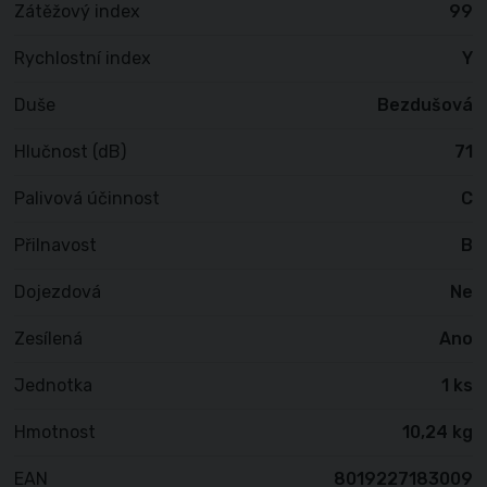
Zátěžový index
99
Rychlostní index
Y
Duše
Bezdušová
Hlučnost (dB)
71
Palivová účinnost
C
Přilnavost
B
Dojezdová
Ne
Zesílená
Ano
Jednotka
1 ks
Hmotnost
10,24 kg
EAN
8019227183009