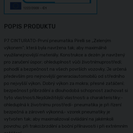
POPIS PRODUKTU
P7 CINTURATO-První pneumatika Pirelli se „Zeleným
výkonem“; která byla navržena tak; aby maximálně
využilanejnovější materiály. Konstrukce a dezén je navržený
pro zaručení úspor; ohleduplnost vůči životnímuprostředí;
pohodlí a bezpečnost na všech površích vozovky. Je určená
především pro nejnovější generaciautomobilů od středního
po nejvyšší výkon. Dobrý výkon za mokra; přesné zatáčení;
bezpečnost přibrzdění a dlouhodobá schopnost zachovat si
tyto vlastnosti.Nejdůležitější vlastnosti a charakteristiky:-
ohleduplná k životnímu prostředí- pneumatika je při řízení
bezpečná a zároveň výkonná.- vzorek pneumatiky je
vytvořen tak; aby maximalizoval ovládání na jakémkoli
povrchu; při trakci;brzdění a boční přilnavosti i při extrémním