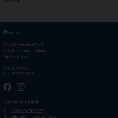
zatáčení.
Stará Přerovská 670/8
779 00 Olomouc - Holice
Najít na mapě
IČO: 25367463
DIČ: CZ25367463
Spojte se s námi
+420 602 707 697
odbyt@pneucentrumnn.cz