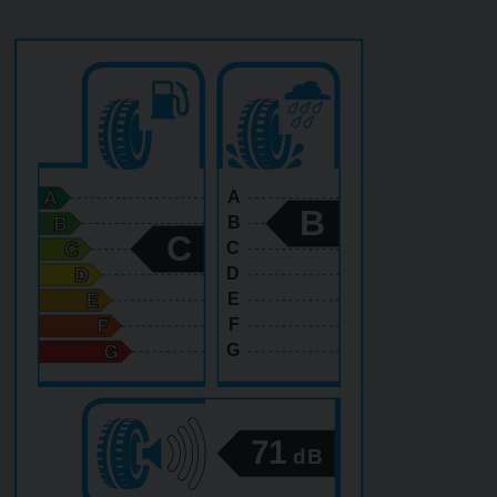
A
B
B
C
C
D
E
F
G
71
dB