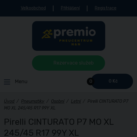
Velkoobchod
Přihlášení
Registrace
Rezervace služeb
Menu
0 Kč
0
Úvod
/
Pneumatiky
/
Osobní
/
Letní
/
Pirelli CINTURATO P7
MO XL 245/45 R17 99Y XL
Pirelli CINTURATO P7 MO XL
245/45 R17 99Y XL