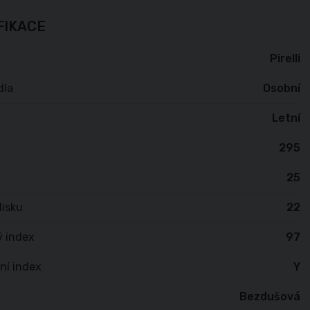
FIKACE
Pirelli
dla
Osobní
Letní
295
25
isku
22
ý index
97
ní index
Y
Bezdušová