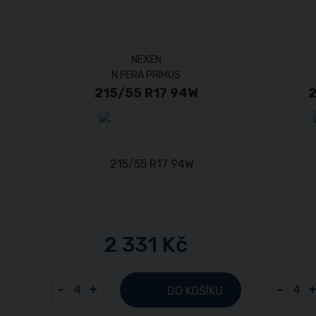
NEXEN
N FERA PRIMUS
215/55 R17 94W
2
2 331 Kč
-
+
-
DO KOŠÍKU