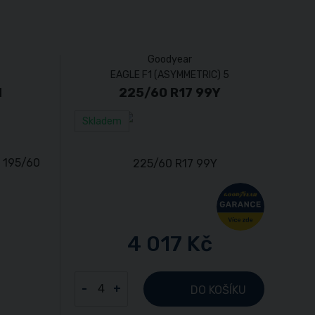
Goodyear
EAGLE F1 (ASYMMETRIC) 5
H
225/60 R17 99Y
Skladem
4 017 Kč
-
+
DO KOŠÍKU