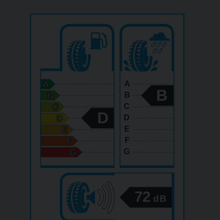
A
B
B
C
D
D
E
F
G
72
dB