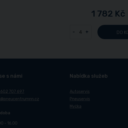
1 782 Kč
-
+
DO K
se s námi
Nabídka služeb
 602 707 697
Autoservis
t@pneucentrumnn.cz
Pneuservis
Myčka
 doba
00 - 16.00