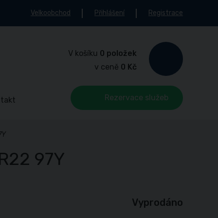
Velkoobchod
Přihlášení
Registrace
V košíku
0 položek
v ceně
0 Kč
Rezervace služeb
takt
7Y
 R22 97Y
Vyprodáno