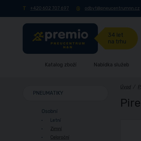
+420 602 707 697
odbyt@pneucentrumnn.cz
34 let
na trhu
Katalog zboží
Nabídka služeb
Úvod
/
P
PNEUMATIKY
Pir
Osobní
Letní
Zimní
Celoroční