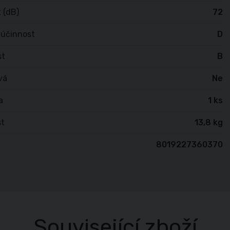
 (dB)
72
 účinnost
D
st
B
vá
Ne
a
1 ks
t
13,8 kg
8019227360370
Související zboží