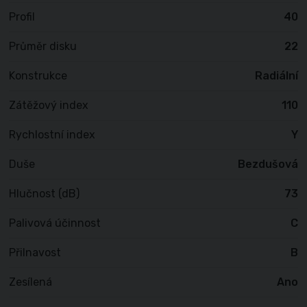
Profil
40
Průměr disku
22
Konstrukce
Radiální
Zátěžový index
110
Rychlostní index
Y
Duše
Bezdušová
Hlučnost (dB)
73
Palivová účinnost
C
Přilnavost
B
Zesílená
Ano