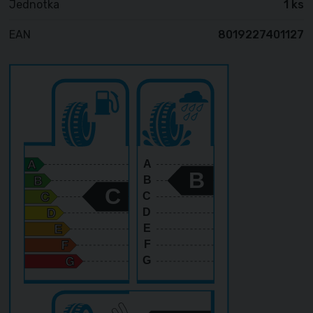
Jednotka
1 ks
EAN
8019227401127
A
B
B
C
C
D
E
F
G