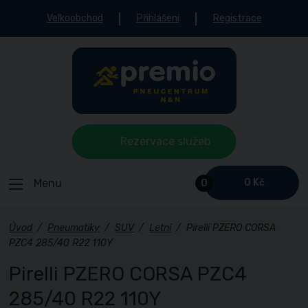
Velkoobchod
Přihlášení
Registrace
Rezervace služeb
Menu
0 Kč
0
Úvod
/
Pneumatiky
/
SUV
/
Letní
/
Pirelli PZERO CORSA
PZC4 285/40 R22 110Y
Pirelli PZERO CORSA PZC4
285/40 R22 110Y