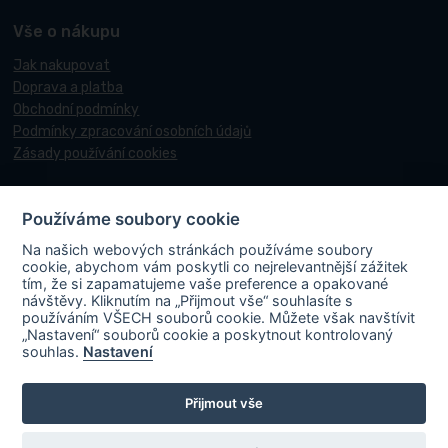
Vše o nákupu
Jak nakupovat
Doprava a platba
Obchodní podmínky
Podmínky zpracování osobních údajů
Zásady používání cookies
Používáme soubory cookie
© 2017-2026 Pneucentrum N&N.
Na našich webových stránkách používáme soubory
Webové stránky realizoval
Matosoft
.
cookie, abychom vám poskytli co nejrelevantnější zážitek
tím, že si zapamatujeme vaše preference a opakované
návštěvy. Kliknutím na „Přijmout vše“ souhlasíte s
používáním VŠECH souborů cookie. Můžete však navštívit
„Nastavení“ souborů cookie a poskytnout kontrolovaný
PNEUCENTRUM N & N s. r. o.
ve spolupráci s Ministerstvem průmyslu a
souhlas.
Nastavení
obchodu v rámci Národního plánu obnovy účastní projektu s názvem
„FVE-PNEUCENTRUM NN-OLOMOUC“, rgč.
Přijmout vše
CZ.31.3.0/0.0/0.0/22_001/0006195
. Projekt je spolufinancován
Evropskou unií. V rámci projektu byla na střechu místa podnikání
instalována fotovoltaická elektrárna vč. akumulace s cílem zvýšit využití