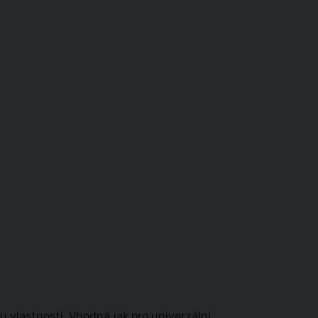
u vlastností. Vhodná jak pro univerzální