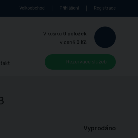
Velkoobchod
Přihlášení
Registrace
V košíku
0 položek
v ceně
0 Kč
Rezervace služeb
takt
8
Vyprodáno