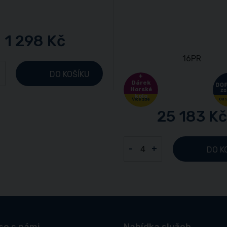
1 298 Kč
+
DO KOŠÍKU
Dárek
Horské
kolo
25 183 Kč
-
+
DO K