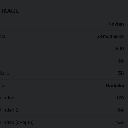
FIKACE
Nokian
dla
Zemědělské
600
65
isku
38
kce
Radiální
ý index
170
 index 2
166
 index (dvojitě)
166