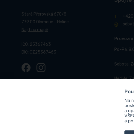
Spojte 
Stará Přerovská 670/8
+420
779 00 Olomouc - Holice
odby
Najít na mapě
Provozní
IČO: 25367463
Po–Pá: 8.
DIČ: CZ25367463
Sobota: 
Neděle: Z
Pou
Na n
posk
a op
VŠEC
© 2017-2026 Pneucentrum N&N.
Webové stránky realizo
a po
PNEUCENTRUM N & N s. r. o.
ve