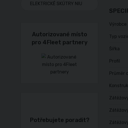
ELEKTRICKÉ SKÚTRY NIU
SPECI
Výrobce
Autorizované místo
Typ vozi
pro 4Fleet partnery
Šířka
Profil
Průměr d
Konstru
Zátěžov
Zátěžový
Potřebujete poradit?
Zátěžový