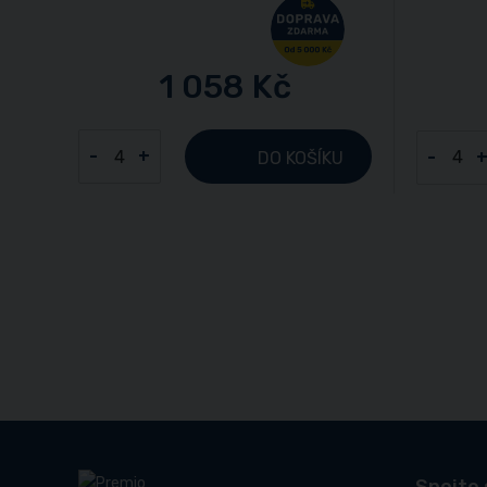
1 058 Kč
-
+
-
DO KOŠÍKU