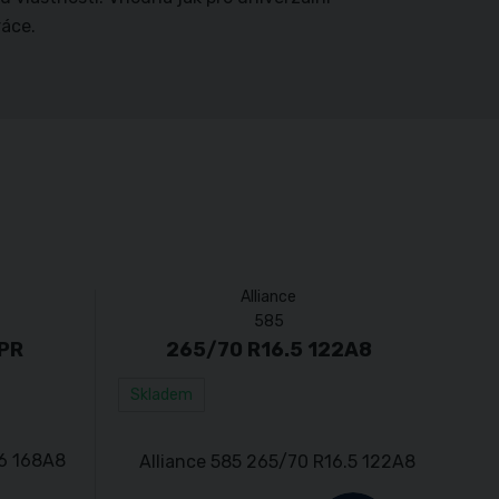
ráce.
Alliance
585
6PR
265/70 R16.5 122A8
Skladem