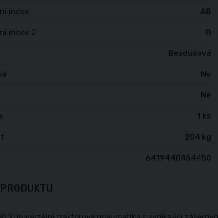
ní index
A8
ní index 2
D
Bezdušová
vá
Ne
Ne
a
1 ks
t
204 kg
6419440454450
 PRODUKTU
RI 2Univerzální traktorová pneumatika s vynikající záběrovo