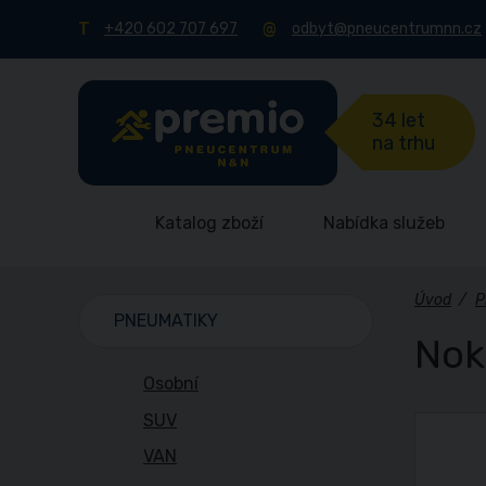
+420 602 707 697
odbyt@pneucentrumnn.cz
34 let
na trhu
Katalog zboží
Nabídka služeb
Úvod
/
P
PNEUMATIKY
Nok
Osobní
SUV
VAN