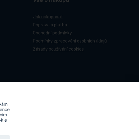
Vše o nákupu
Jak nakupovat
Doprava a platba
Obchodní podmínky
Podmínky zpracování osobních údajů
Zásady používání cookies
 vám
rence
áním
okie
ovy účastní projektu s názvem
„FVE-PNEUCENTRUM NN-