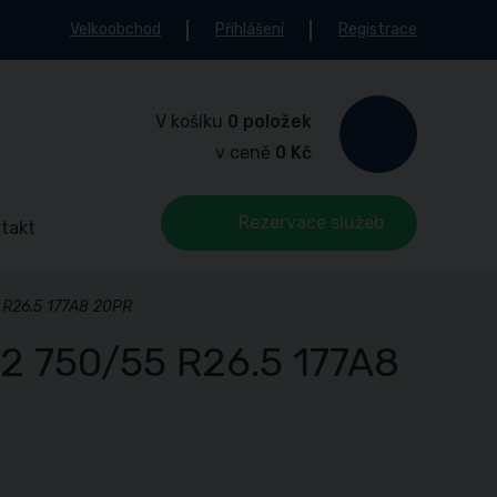
Velkoobchod
Přihlášení
Registrace
V košíku
0 položek
v ceně
0 Kč
Rezervace služeb
takt
 R26.5 177A8 20PR
2 750/55 R26.5 177A8