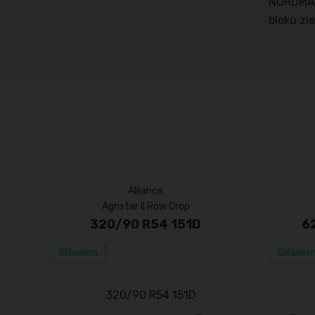
NORDMAN 
bloků zl
Alliance
Agristar II Row Crop
320/90 R54 151D
6
Skladem
Sklade