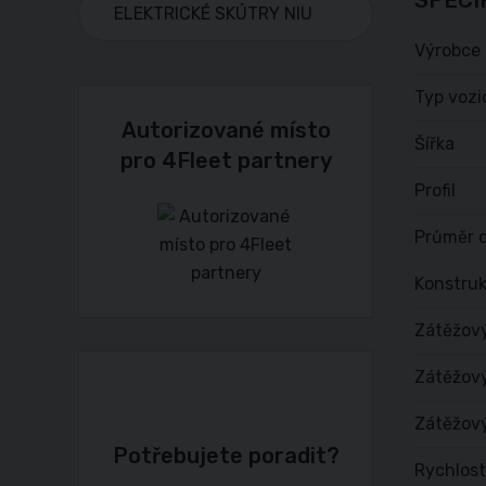
SPECI
ELEKTRICKÉ SKÚTRY NIU
Výrobce
Typ vozi
Autorizované místo
Šířka
pro 4Fleet partnery
Profil
Průměr d
Konstru
Zátěžov
Zátěžový
Zátěžový
Potřebujete poradit?
Rychlost