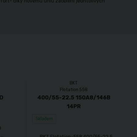
fort- díky novému úhlu zaoblení jedntolivých
BKT
Flotation 558
D
400/55-22.5 150A8/146B
14PR
Skladem