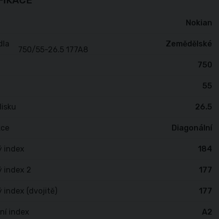
FIKACE
Nokian
dla
Zemědělské
750
55
isku
26.5
kce
Diagonální
ý index
184
 index 2
177
 index (dvojitě)
177
ní index
A2