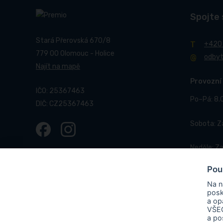
Spojte 
Stará Přerovská 670/8
+420
779 00 Olomouc - Holice
odby
Najít na mapě
Provozní
IČO: 25367463
Po–Pá: 8.
DIČ: CZ25367463
Sobota: 
Neděle: Z
Pou
Na n
posk
a op
VŠEC
© 2017-2026 Pneucentrum N&N.
Webové stránky realizo
a po