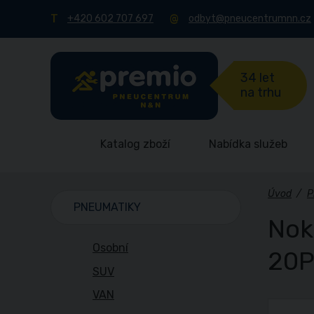
+420 602 707 697
odbyt@pneucentrumnn.cz
34 let
na trhu
Katalog zboží
Nabídka služeb
Úvod
/
P
PNEUMATIKY
Nok
Osobní
20
SUV
VAN