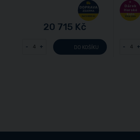
Dárek
Horské
kolo
20 715 Kč
-
+
-
DO KOŠÍKU