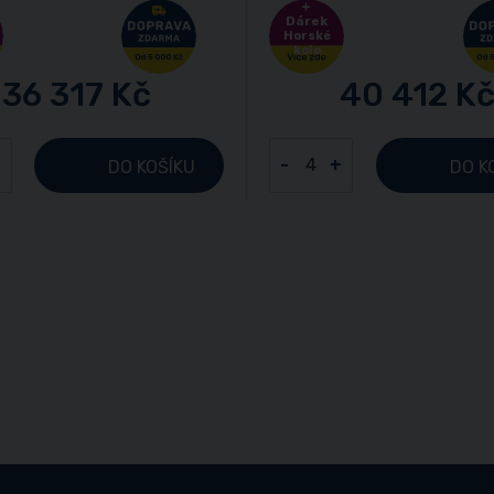
Dárek
Horské
kolo
36 317 Kč
40 412 K
+
-
+
DO KOŠÍKU
DO K