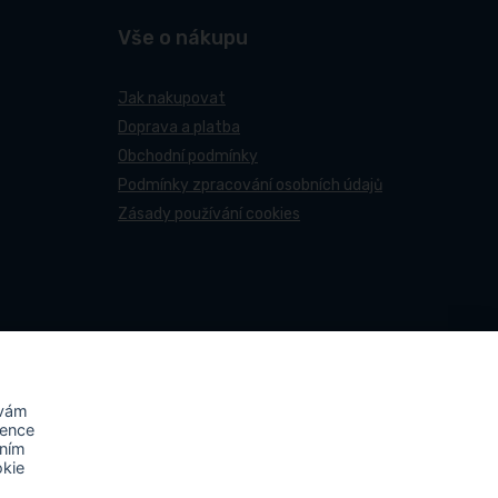
Vše o nákupu
Jak nakupovat
Doprava a platba
Obchodní podmínky
Podmínky zpracování osobních údajů
Zásady používání cookies
 vám
rence
áním
okie