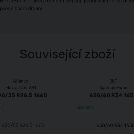
FOREST SF- široká ramena zlepšují jízdní vlastnosti a kom
epšené boční držení
Související zboží
Alliance
BKT
Flotmaster 381
Agrimax Force
20/55 R26.5 166D
650/60 R34 165
m
Skladem