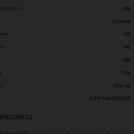
ní index 2
A8
Dušová
áten
20
vá
Ne
Ne
a
1 ks
t
246 kg
6419440455280
 PRODUKTU