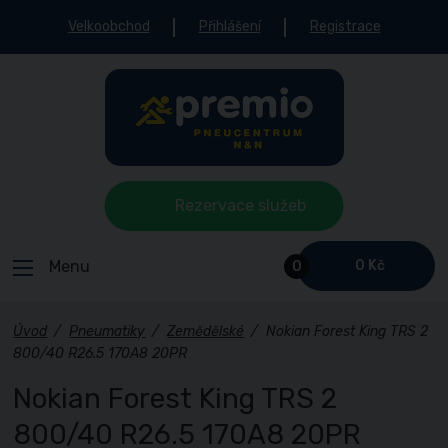
Velkoobchod
Přihlášení
Registrace
Rezervace služeb
Menu
0 Kč
0
Úvod
/
Pneumatiky
/
Zemědělské
/
Nokian Forest King TRS 2
800/40 R26.5 170A8 20PR
Nokian Forest King TRS 2
800/40 R26.5 170A8 20PR