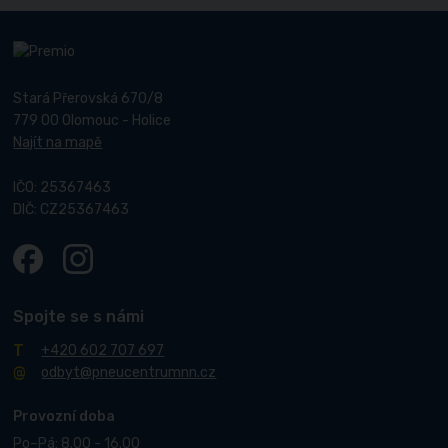
Stará Přerovská 670/8
779 00 Olomouc - Holice
Najít na mapě
IČO: 25367463
DIČ: CZ25367463
Spojte se s námi
+420 602 707 697
odbyt@pneucentrumnn.cz
Provozní doba
Po–Pá: 8.00 - 16.00