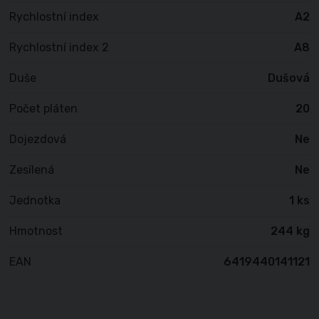
Rychlostní index
A2
Rychlostní index 2
A8
Duše
Dušová
Počet pláten
20
Dojezdová
Ne
Zesílená
Ne
Jednotka
1 ks
Hmotnost
244 kg
EAN
6419440141121