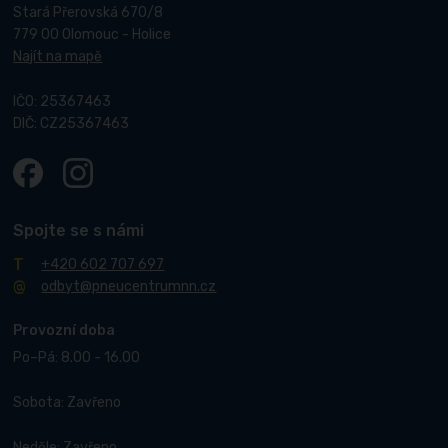
Stará Přerovská 670/8
779 00 Olomouc - Holice
Najít na mapě
IČO: 25367463
DIČ: CZ25367463
Spojte se s námi
+420 602 707 697
odbyt@pneucentrumnn.cz
Provozní doba
Po–Pá: 8.00 - 16.00
Sobota: Zavřeno
Neděle: Zavřeno