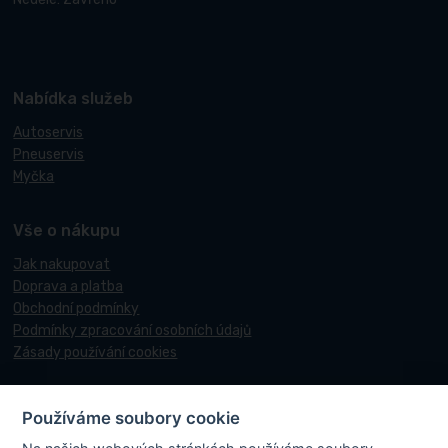
Nabídka služeb
Autoservis
Pneuservis
Myčka
Vše o nákupu
Jak nakupovat
Doprava a platba
Obchodní podmínky
Podmínky zpracování osobních údajů
Zásady používání cookies
Používáme soubory cookie
© 2017-2026 Pneucentrum N&N.