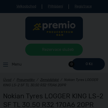
Velkoobchod
Přihlášení
Registrace
Rezervace služeb
Menu
0 Kč
0
Úvod
/
Pneumatiky
/
Zemědělské
/
Nokian Tyres LOGGER
KING LS-2 SF TL 30.50 R32 170A6 20PR
Nokian Tyres LOGGER KING LS-2
SF TL 30.50 R32 170A6 20PR