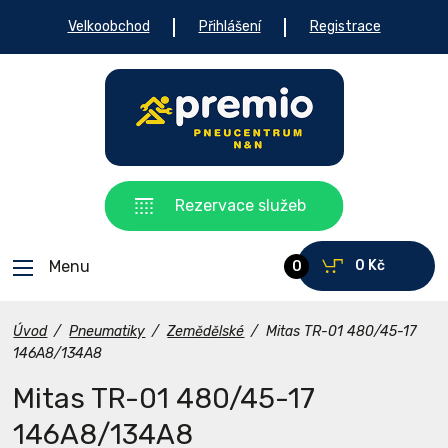
Velkoobchod
Přihlášení
Registrace
Rezervace služeb
Menu
0 Kč
0
Úvod
/
Pneumatiky
/
Zemědělské
/
Mitas TR-01 480/45-17
146A8/134A8
Mitas TR-01 480/45-17
146A8/134A8