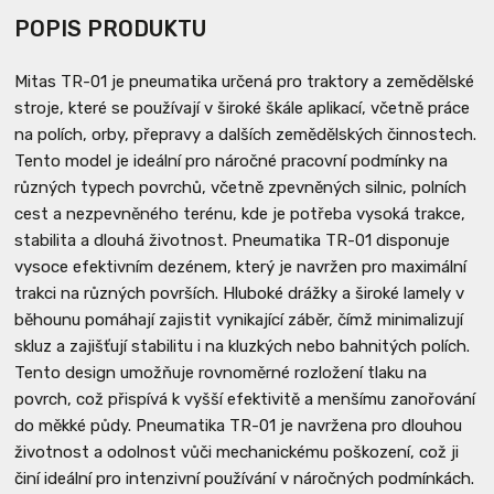
POPIS PRODUKTU
Mitas TR-01 je pneumatika určená pro traktory a zemědělské
stroje, které se používají v široké škále aplikací, včetně práce
na polích, orby, přepravy a dalších zemědělských činnostech.
Tento model je ideální pro náročné pracovní podmínky na
různých typech povrchů, včetně zpevněných silnic, polních
cest a nezpevněného terénu, kde je potřeba vysoká trakce,
stabilita a dlouhá životnost. Pneumatika TR-01 disponuje
vysoce efektivním dezénem, který je navržen pro maximální
trakci na různých površích. Hluboké drážky a široké lamely v
běhounu pomáhají zajistit vynikající záběr, čímž minimalizují
skluz a zajišťují stabilitu i na kluzkých nebo bahnitých polích.
Tento design umožňuje rovnoměrné rozložení tlaku na
povrch, což přispívá k vyšší efektivitě a menšímu zanořování
do měkké půdy. Pneumatika TR-01 je navržena pro dlouhou
životnost a odolnost vůči mechanickému poškození, což ji
činí ideální pro intenzivní používání v náročných podmínkách.