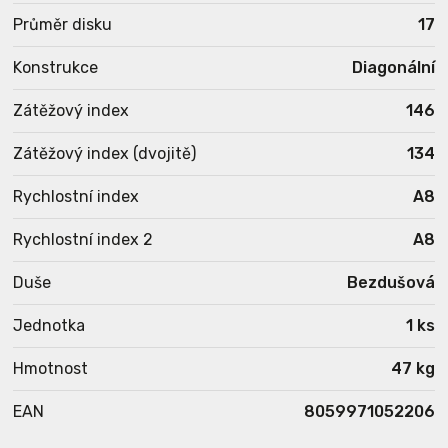
Průměr disku
17
Konstrukce
Diagonální
Zátěžový index
146
Zátěžový index (dvojitě)
134
Rychlostní index
A8
Rychlostní index 2
A8
Duše
Bezdušová
Jednotka
1 ks
Hmotnost
47 kg
EAN
8059971052206