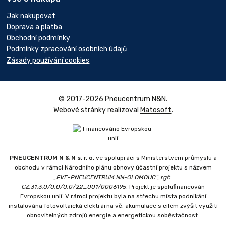
Jak nakupovat
Doprava a platba
Obchodní podmínky
Podmínky zpracování osobních údajů
Zásady používání cookies
© 2017-2026 Pneucentrum N&N.
Webové stránky realizoval
Matosoft
.
PNEUCENTRUM N & N s. r. o.
ve spolupráci s Ministerstvem průmyslu a
obchodu v rámci Národního plánu obnovy účastní projektu s názvem
„FVE-PNEUCENTRUM NN-OLOMOUC“, rgč.
CZ.31.3.0/0.0/0.0/22_001/0006195
. Projekt je spolufinancován
Evropskou unií. V rámci projektu byla na střechu místa podnikání
instalována fotovoltaická elektrárna vč. akumulace s cílem zvýšit využití
obnovitelných zdrojů energie a energetickou soběstačnost.