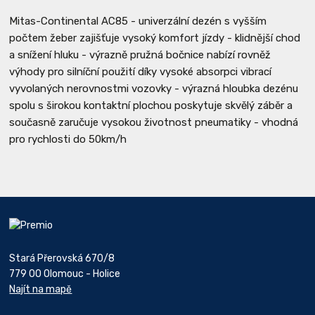
Mitas-Continental AC85 - univerzální dezén s vyšším
počtem žeber zajišťuje vysoký komfort jízdy - klidnější chod
a snížení hluku - výrazně pružná bočnice nabízí rovněž
výhody pro silníční použití díky vysoké absorpci vibrací
vyvolaných nerovnostmi vozovky - výrazná hloubka dezénu
spolu s širokou kontaktní plochou poskytuje skvělý záběr a
současně zaručuje vysokou životnost pneumatiky - vhodná
pro rychlosti do 50km/h
Stará Přerovská 670/8
779 00 Olomouc - Holice
Najít na mapě