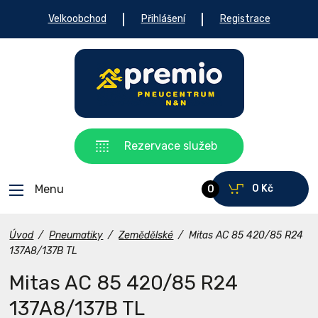
Velkoobchod
Přihlášení
Registrace
Rezervace služeb
Menu
0 Kč
0
Úvod
/
Pneumatiky
/
Zemědělské
/
Mitas AC 85 420/85 R24
137A8/137B TL
Mitas AC 85 420/85 R24
137A8/137B TL