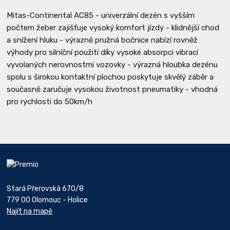
Mitas-Continental AC85 - univerzální dezén s vyšším
počtem žeber zajišťuje vysoký komfort jízdy - klidnější chod
a snížení hluku - výrazně pružná bočnice nabízí rovněž
výhody pro silníční použití díky vysoké absorpci vibrací
vyvolaných nerovnostmi vozovky - výrazná hloubka dezénu
spolu s širokou kontaktní plochou poskytuje skvělý záběr a
současně zaručuje vysokou životnost pneumatiky - vhodná
pro rychlosti do 50km/h
Stará Přerovská 670/8
779 00 Olomouc - Holice
Najít na mapě