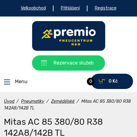
Velkoobchod
Přihlášení
Registrace
Rezervace služeb
Menu
0 Kč
0
Úvod
/
Pneumatiky
/
Zemědělské
/
Mitas AC 85 380/80 R38
142A8/142B TL
Mitas AC 85 380/80 R38
142A8/142B TL