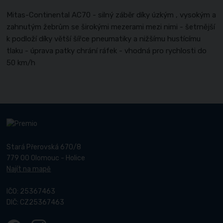
Mitas-Continental AC70 - silný záběr díky úzkým , vysokým a
zahnutým žebrům se širokými mezerami mezi nimi - šetrnější
k podloží díky větší šířce pneumatiky a nižšímu hustícímu
tlaku - úprava patky chrání ráfek - vhodná pro rychlosti do
50 km/h
Stará Přerovská 670/8
779 00 Olomouc - Holice
Najít na mapě
IČO: 25367463
DIČ: CZ25367463