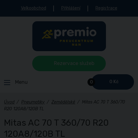
Velkoobchod
Přihlášení
Registrace
Rezervace služeb
Menu
0 Kč
0
Úvod
/
Pneumatiky
/
Zemědělské
/
Mitas AC 70 T 360/70
R20 120A8/120B TL
Mitas AC 70 T 360/70 R20
120A8/120B TL