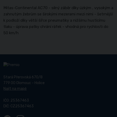
Mitas-Continental AC70 - silný záběr díky úzkým , vysokým a
zahnutým žebrům se širokými mezerami mezi nimi - šetrnější
k podloží díky větší šířce pneumatiky a nižšímu hustícímu
tlaku - úprava patky chrání ráfek - vhodná pro rychlosti do
50 km/h
Stará Přerovská 670/8
779 00 Olomouc - Holice
Najít na mapě
IČO: 25367463
DIČ: CZ25367463