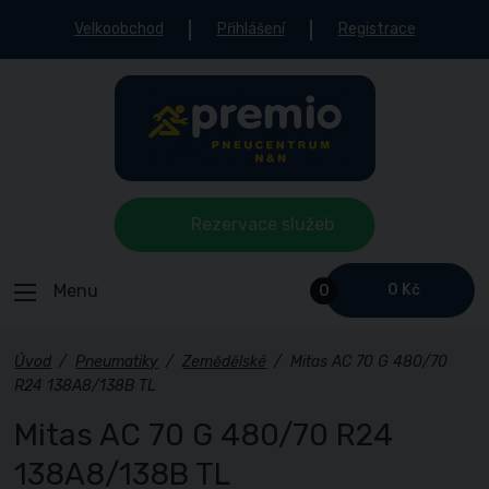
Velkoobchod
Přihlášení
Registrace
Rezervace služeb
Menu
0 Kč
0
Úvod
/
Pneumatiky
/
Zemědělské
/
Mitas AC 70 G 480/70
R24 138A8/138B TL
Mitas AC 70 G 480/70 R24
138A8/138B TL