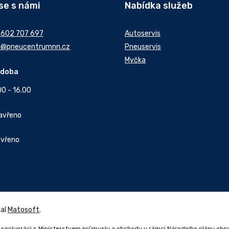
se s námi
Nabídka služeb
 602 707 697
Autoservis
t@pneucentrumnn.cz
Pneuservis
Myčka
 doba
00 - 16.00
Zavřeno
avřeno
val
Matosoft
.
 spolupráci s Ministerstvem průmyslu a obchodu v rámci Národního plánu obn