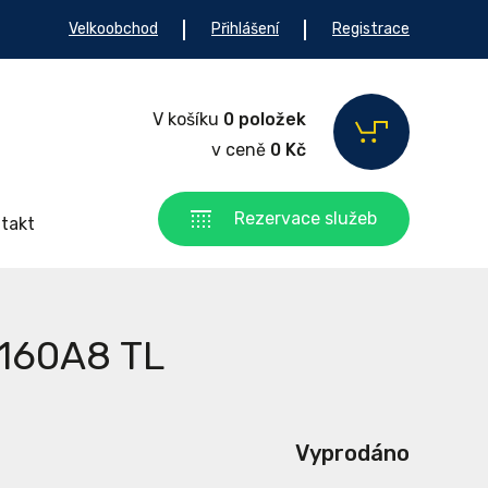
Velkoobchod
Přihlášení
Registrace
V košíku
0 položek
v ceně
0 Kč
Rezervace služeb
takt
/160A8 TL
Vyprodáno