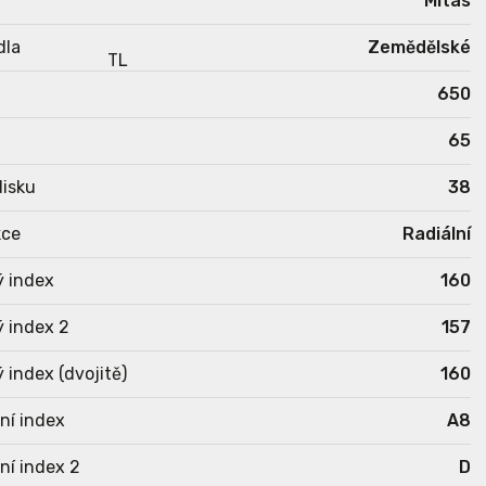
Mitas
dla
Zemědělské
650
65
isku
38
kce
Radiální
ý index
160
 index 2
157
 index (dvojitě)
160
ní index
A8
ní index 2
D