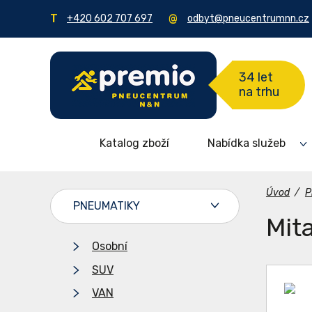
+420 602 707 697
odbyt@pneucentrumnn.cz
34 let
na trhu
Katalog zboží
Nabídka služeb
Úvod
/
P
PNEUMATIKY
Mit
Osobní
SUV
VAN