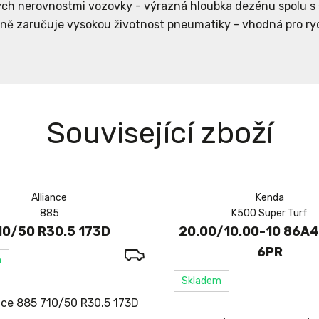
ch nerovnostmi vozovky - výrazná hloubka dezénu spolu s š
ně zaručuje vysokou životnost pneumatiky - vhodná pro ry
Související zboží
Alliance
Kenda
885
K500 Super Turf
10/50 R30.5 173D
20.00/10.00-10 86A
6PR
m
Skladem