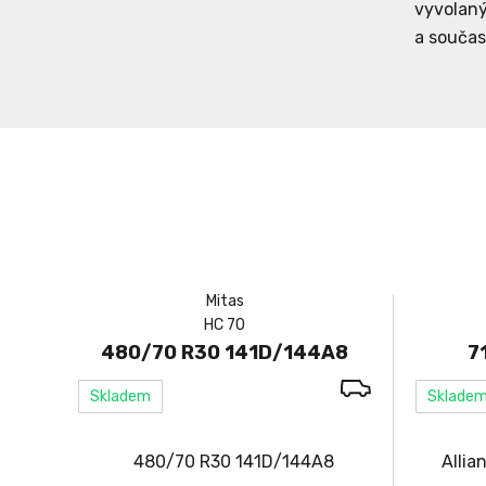
vyvolaný
a součas
Mitas
HC 70
480/70 R30 141D/144A8
7
Skladem
Sklade