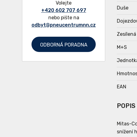
Volejte
Duše
+420 602 707 697
nebo pište na
Dojezdo
odbyt@pneucentrumnn.cz
Zesílená
ODBORNÁ PORADNA
M+S
Jednotk
Hmotnos
EAN
POPIS
Mitas-Co
snížení 