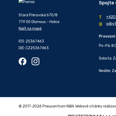
Spojte 
Stará Přerovská 670/8
+420
779 00 Olomouc - Holice
odby
Najít na mapě
Provozní
IČO: 25367463
Po–Pá: 8.
DIČ: CZ25367463
Sobota: 
Neděle: Z
© 2017-2026 Pneucentrum N&N.
Webové stránky realizo
PNEUCENTRUM N & N s. r. o.
ve