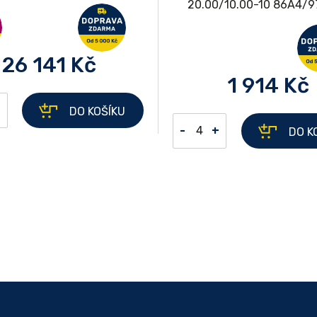
26 141 Kč
1 914 Kč
+
DO KOŠÍKU
-
+
DO K