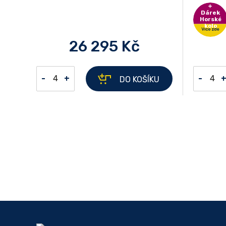
Dárek
Horské
kolo
26 295 Kč
-
+
-
DO KOŠÍKU