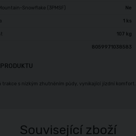
Mountain-Snowflake (3PMSF)
Ne
a
1 ks
t
107 kg
8059971038583
 PRODUKTU
 trakce s nízkým zhutněním půdy, vynikající jízdní komfort.
Související zboží