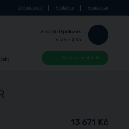
Velkoobchod
Přihlášení
Registrace
V košíku
0 položek
v ceně
0 Kč
Rezervace služeb
takt
R
13 671 Kč