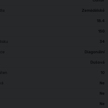
Cultor
dla
Zemědělské
18.4
150
isku
34
kce
Diagonální
Dušová
áten
10
vá
Ne
Ne
Ne