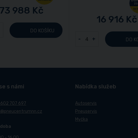
73 988 Kč
16 916 Kč
+
DO KOŠÍKU
-
+
DO K
se s námi
Nabídka služeb
 602 707 697
Autoservis
t@pneucentrumnn.cz
Pneuservis
Myčka
 doba
00 - 16.00