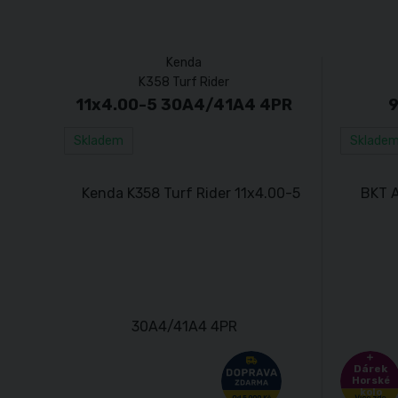
Kenda
K358 Turf Rider
11x4.00-5 30A4/41A4 4PR
9
Skladem
Sklade
Dárek
Horské
kolo