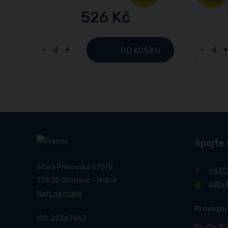
526 Kč
-
+
-
DO KOŠÍKU
Spojte 
Stará Přerovská 670/8
+420
779 00 Olomouc - Holice
odby
Najít na mapě
Provozní
IČO: 25367463
Po–Pá: 8.