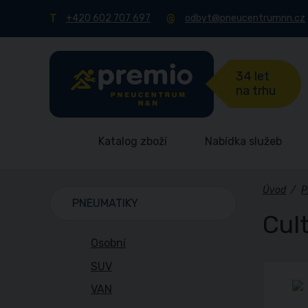
+420 602 707 697
odbyt@pneucentrumnn.cz
34 let
na trhu
Katalog zboží
Nabídka služeb
Úvod
/
P
PNEUMATIKY
Cul
Osobní
SUV
VAN