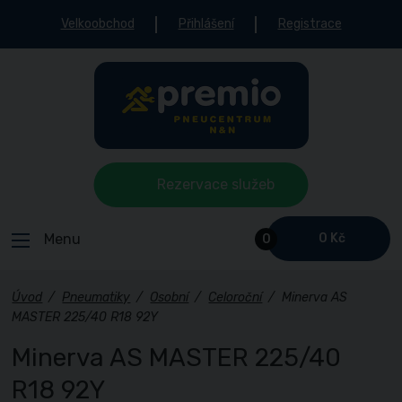
Velkoobchod
Přihlášení
Registrace
Rezervace služeb
Menu
0 Kč
0
Úvod
/
Pneumatiky
/
Osobní
/
Celoroční
/
Minerva AS
MASTER 225/40 R18 92Y
Minerva AS MASTER 225/40
R18 92Y