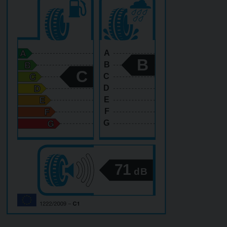
A
B
B
C
C
D
E
F
G
71
dB