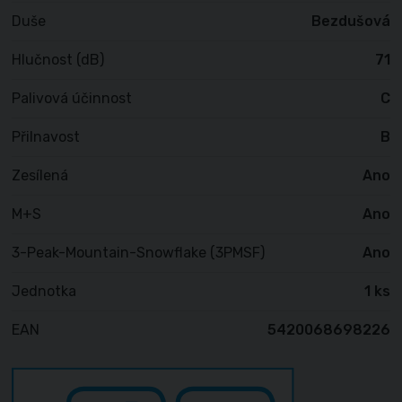
Duše
Bezdušová
Hlučnost (dB)
71
Palivová účinnost
C
Přilnavost
B
Zesílená
Ano
M+S
Ano
3-Peak-Mountain-Snowflake (3PMSF)
Ano
Jednotka
1 ks
EAN
5420068698226