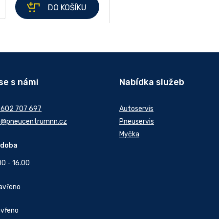
+
DO KOŠÍKU
se s námi
Nabídka služeb
 602 707 697
Autoservis
t@pneucentrumnn.cz
Pneuservis
Myčka
 doba
00 - 16.00
Zavřeno
avřeno