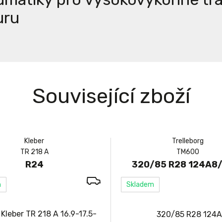
uru
Související zboží
Kleber
Trelleborg
TR 218 A
TM600
R24
320/85 R28 124A8
m
Skladem