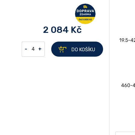
2 084 Kč
-
+
DO KOŠÍKU