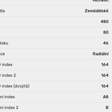
Michelin
dla
Zemědělské
480
80
isku
46
kce
Radiální
ý index
164
 index 2
164
 index (dvojitě)
164
ní index
A8
ní index 2
B