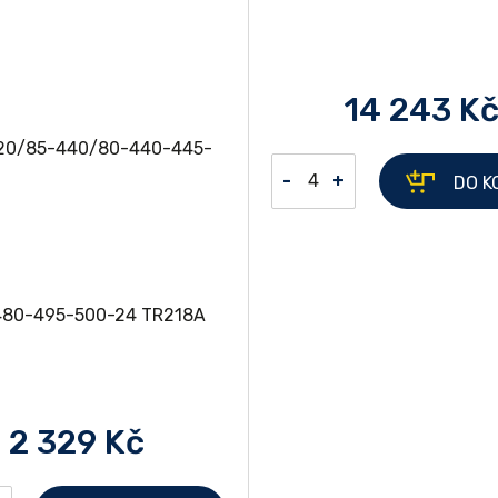
14 243 K
-
+
DO K
2 329 Kč