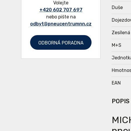
Volejte
Duše
+420 602 707 697
nebo pište na
Dojezdo
odbyt@pneucentrumnn.cz
Zesílená
ODBORNÁ PORADNA
M+S
Jednotk
Hmotnos
EAN
POPIS
MICH
pneu