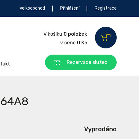
Velkoobchod
Přihlášení
Registrace
V košíku
0 položek
v ceně
0 Kč
Rezervace služeb
takt
 164A8
Vyprodáno