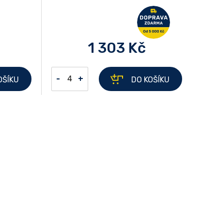
č
1 303 Kč
-
+
OŠÍKU
DO KOŠÍKU