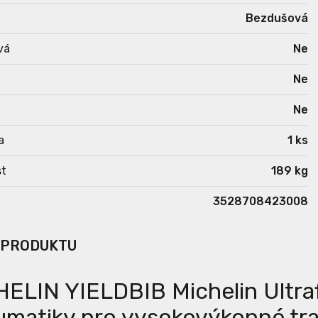
Bezdušová
vá
Ne
Ne
Ne
a
1 ks
t
189 kg
3528708423008
 PRODUKTU
ELIN YIELDBIB Michelin Ultraf
matiky pro vysokovýkonné tra