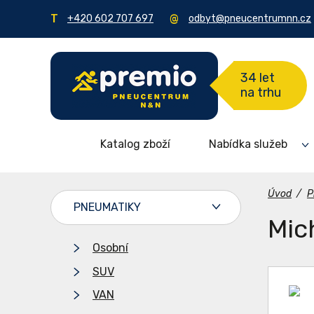
+420 602 707 697
odbyt@pneucentrumnn.cz
34 let
na trhu
Katalog zboží
Nabídka služeb
Úvod
/
P
PNEUMATIKY
Mic
Osobní
SUV
VAN