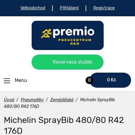
Velkoobchod
Přihlášení
Registrace
Rezervace služeb
Menu
0 Kč
0
Úvod
/
Pneumatiky
/
Zemědělské
/
Michelin SprayBib
480/80 R42 176D
Michelin SprayBib 480/80 R42
176D