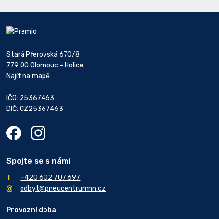
Stará Přerovská 670/8
779 00 Olomouc - Holice
Najít na mapě
IČO: 25367463
DIČ: CZ25367463
Spojte se s námi
+420 602 707 697
odbyt@pneucentrumnn.cz
Provozní doba