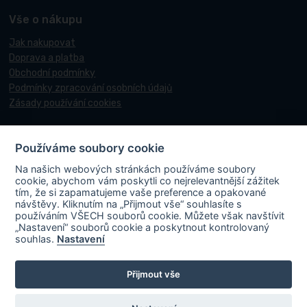
Vše o nákupu
Jak nakupovat
Doprava a platba
Obchodní podmínky
Podmínky zpracování osobních údajů
Zásady používání cookies
Používáme soubory cookie
© 2017-2026 Pneucentrum N&N.
Na našich webových stránkách používáme soubory
Webové stránky realizoval
Matosoft
.
cookie, abychom vám poskytli co nejrelevantnější zážitek
tím, že si zapamatujeme vaše preference a opakované
návštěvy. Kliknutím na „Přijmout vše“ souhlasíte s
používáním VŠECH souborů cookie. Můžete však navštívit
„Nastavení“ souborů cookie a poskytnout kontrolovaný
PNEUCENTRUM N & N s. r. o.
ve spolupráci s Ministerstvem průmyslu a
souhlas.
Nastavení
obchodu v rámci Národního plánu obnovy účastní projektu s názvem
„FVE-PNEUCENTRUM NN-OLOMOUC“, rgč.
Přijmout vše
CZ.31.3.0/0.0/0.0/22_001/0006195
. Projekt je spolufinancován
Evropskou unií. V rámci projektu byla na střechu místa podnikání
instalována fotovoltaická elektrárna vč. akumulace s cílem zvýšit využití