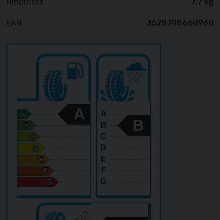
Hmotnost
7,7 kg
EAN
3528708660960
A
A
B
B
C
D
E
F
G