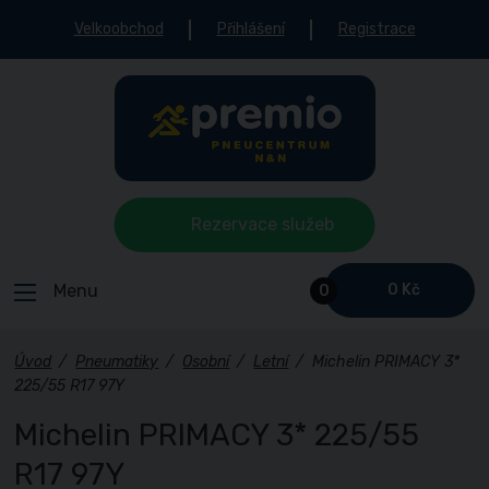
Velkoobchod
Přihlášení
Registrace
Rezervace služeb
Menu
0 Kč
0
Úvod
/
Pneumatiky
/
Osobní
/
Letní
/
Michelin PRIMACY 3*
225/55 R17 97Y
Michelin PRIMACY 3* 225/55
R17 97Y