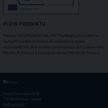
POPIS PRODUKTU
Primacy 3BEZPEČNOST NA TŘETÍVynikající při brzdění na
suchuPři brzdění na mokruI při zatáčení na mokré
vozovceMICHELIN je značkou preferovanou evropskými řidiči
MICHELIN Primacy 3 postupně nahradí MICHELIN Primacy
Stará Přerovská 670/8
779 00 Olomouc - Holice
Najít na mapě