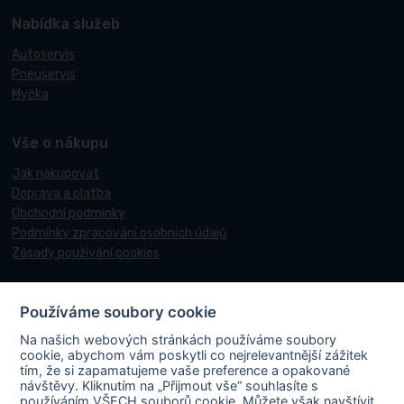
Nabídka služeb
Autoservis
Pneuservis
Myčka
Vše o nákupu
Jak nakupovat
Doprava a platba
Obchodní podmínky
Podmínky zpracování osobních údajů
Zásady používání cookies
Používáme soubory cookie
© 2017-2026 Pneucentrum N&N.
Na našich webových stránkách používáme soubory
Webové stránky realizoval
Matosoft
.
cookie, abychom vám poskytli co nejrelevantnější zážitek
tím, že si zapamatujeme vaše preference a opakované
návštěvy. Kliknutím na „Přijmout vše“ souhlasíte s
používáním VŠECH souborů cookie. Můžete však navštívit