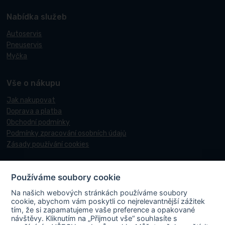
Nabídka služeb
Autoservis
Pneuservis
Myčka
Vše o nákupu
Jak nakupovat
Doprava a platba
Obchodní podmínky
Podmínky zpracování osobních údajů
Zásady používání cookies
Používáme soubory cookie
© 2017-2026 Pneucentrum N&N.
Na našich webových stránkách používáme soubory
Webové stránky realizoval
Matosoft
.
cookie, abychom vám poskytli co nejrelevantnější zážitek
tím, že si zapamatujeme vaše preference a opakované
návštěvy. Kliknutím na „Přijmout vše“ souhlasíte s