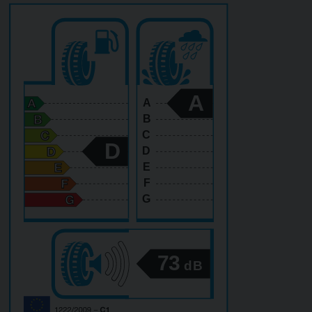
A
A
B
C
D
D
E
F
G
73
dB