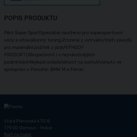
POPIS PRODUKTU
Pilot Super SportSpeciálně navrženo pro supersportovní
vozy a ultravýkonný tuning.Zrozená z vytrvalostních závodů
pro maximální požitek z jízdy!VÝHODY
PRODUKTUBezpečnost i v nejnáročnějších
podmínkáchNejlepší ovladatelnost na suchuVyvinuto ve
spolupráci s Porsche; BMW M a Ferrari
Stará Přerovská 670/8
779 00 Olomouc - Holice
Najít na mapě