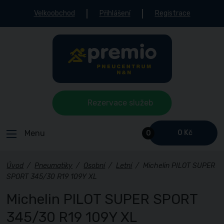
Velkoobchod
Přihlášení
Registrace
Rezervace služeb
Menu
0 Kč
0
Úvod
/
Pneumatiky
/
Osobní
/
Letní
/
Michelin PILOT SUPER
SPORT 345/30 R19 109Y XL
Michelin PILOT SUPER SPORT
345/30 R19 109Y XL