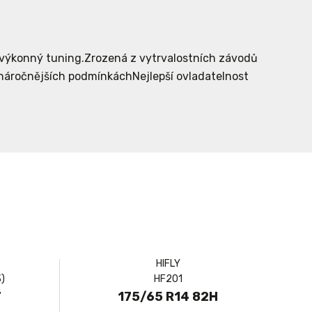
ravýkonný tuning.Zrozená z vytrvalostních závodů
náročnějších podmínkáchNejlepší ovladatelnost
HIFLY
)
HF201
T
175/65 R14 82H