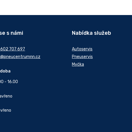
se s námi
Nabídka služeb
 602 707 697
Autoservis
t@pneucentrumnn.cz
Pneuservis
Myčka
 doba
00 - 16.00
Zavřeno
avřeno