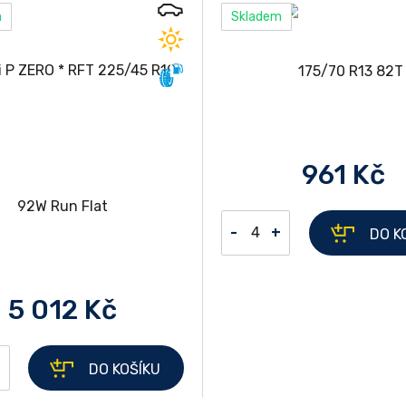
m
Skladem
961 Kč
-
+
DO K
5 012 Kč
+
DO KOŠÍKU