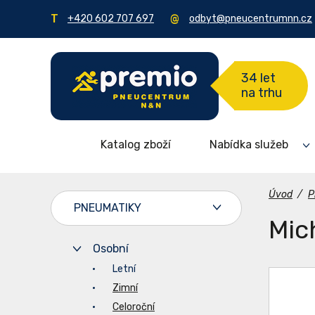
+420 602 707 697
odbyt@pneucentrumnn.cz
34 let
na trhu
Katalog zboží
Nabídka služeb
Úvod
/
P
PNEUMATIKY
Mic
Osobní
Letní
Zimní
Celoroční