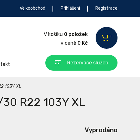
Velkoobchod
Přihlášení
Registrace
V košíku
0 položek
v ceně
0 Kč
Rezervace služeb
takt
22 103Y XL
/30 R22 103Y XL
Vyprodáno