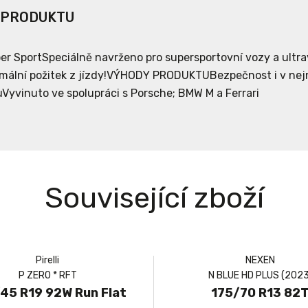
 PRODUKTU
per SportSpeciálně navrženo pro supersportovní vozy a ult
mální požitek z jízdy!VÝHODY PRODUKTUBezpečnost i v nej
Vyvinuto ve spolupráci s Porsche; BMW M a Ferrari
Související zboží
Pirelli
NEXEN
P ZERO * RFT
N BLUE HD PLUS (2023
45 R19 92W Run Flat
175/70 R13 82