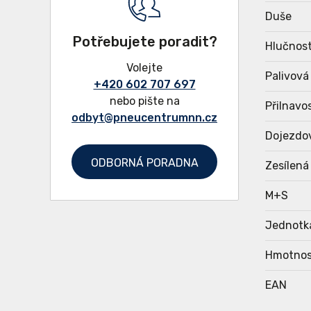
Duše
Potřebujete poradit?
Hlučnost
Volejte
Palivová
+420 602 707 697
nebo pište na
Přilnavo
odbyt@pneucentrumnn.cz
Dojezdo
ODBORNÁ PORADNA
Zesílená
M+S
Jednotk
Hmotnos
EAN