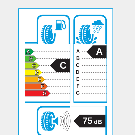
A
A
B
C
C
D
E
F
G
75
dB