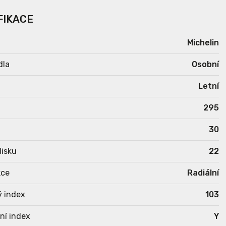
FIKACE
Michelin
dla
Osobní
Letní
295
30
isku
22
kce
Radiální
ý index
103
ní index
Y