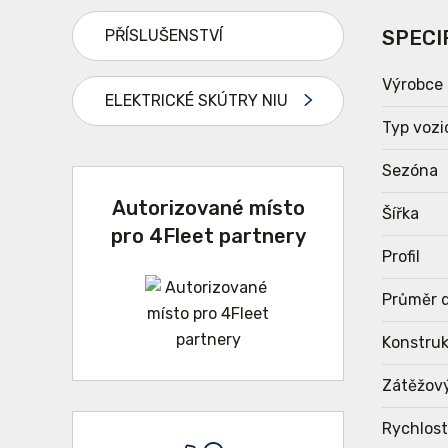
PŘÍSLUŠENSTVÍ
SPECI
Výrobce
ELEKTRICKÉ SKÚTRY NIU
Typ vozi
Sezóna
Autorizované místo
Šířka
pro 4Fleet partnery
Profil
Průměr d
Konstru
Zátěžov
Rychlost