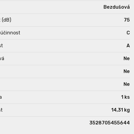
Bezdušová
 (dB)
75
 účinnost
C
st
A
vá
Ne
Ne
Ne
a
1 ks
t
14,31 kg
3528705455644