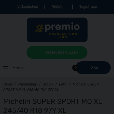
Velkoobchod
Přihlášení
Registrace
Rezervace služeb
Menu
0 Kč
0
Úvod
/
Pneumatiky
/
Osobní
/
Letní
/
Michelin SUPER
SPORT MO XL 245/40 R18 97Y XL
Michelin SUPER SPORT MO XL
245/40 R18 97Y XL