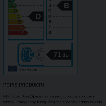
B
B
C
D
D
E
F
G
71
dB
POPIS PRODUKTU
Pilot Super SportSpeciálně navrženo pro supersportovní
vozy a ultravýkonný tuning.Zrozená z vytrvalostních závodů