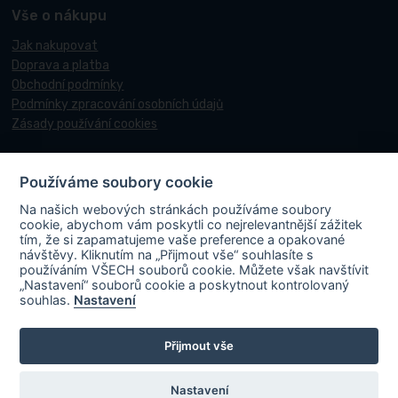
Vše o nákupu
Jak nakupovat
Doprava a platba
Obchodní podmínky
Podmínky zpracování osobních údajů
Zásady používání cookies
Používáme soubory cookie
© 2017-2026 Pneucentrum N&N.
Na našich webových stránkách používáme soubory
Webové stránky realizoval
Matosoft
.
cookie, abychom vám poskytli co nejrelevantnější zážitek
tím, že si zapamatujeme vaše preference a opakované
návštěvy. Kliknutím na „Přijmout vše“ souhlasíte s
používáním VŠECH souborů cookie. Můžete však navštívit
„Nastavení“ souborů cookie a poskytnout kontrolovaný
PNEUCENTRUM N & N s. r. o.
ve spolupráci s Ministerstvem průmyslu a
souhlas.
Nastavení
obchodu v rámci Národního plánu obnovy účastní projektu s názvem
„FVE-PNEUCENTRUM NN-OLOMOUC“, rgč.
Přijmout vše
CZ.31.3.0/0.0/0.0/22_001/0006195
. Projekt je spolufinancován
Evropskou unií. V rámci projektu byla na střechu místa podnikání
instalována fotovoltaická elektrárna vč. akumulace s cílem zvýšit využití
Nastavení
obnovitelných zdrojů energie a energetickou soběstačnost.