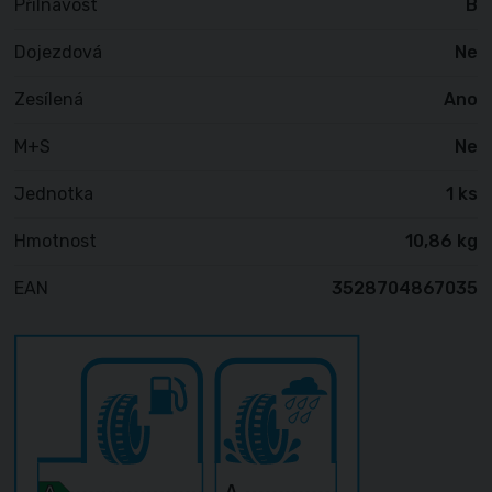
Přilnavost
B
Dojezdová
Ne
Zesílená
Ano
M+S
Ne
Jednotka
1 ks
Hmotnost
10,86 kg
EAN
3528704867035
A