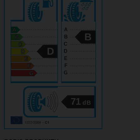
A
B
B
C
D
D
E
F
G
71
dB