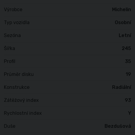
Výrobce
Michelin
Typ vozidla
Osobní
Sezóna
Letní
Šířka
245
Profil
35
Průměr disku
19
Konstrukce
Radiální
Zátěžový index
93
Rychlostní index
Y
Duše
Bezdušová