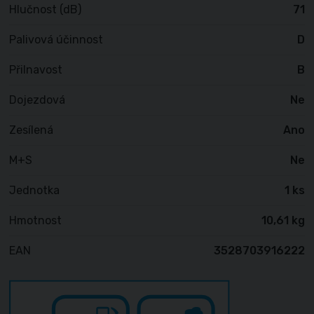
Hlučnost (dB)
71
Palivová účinnost
D
Přilnavost
B
Dojezdová
Ne
Zesílená
Ano
M+S
Ne
Jednotka
1 ks
Hmotnost
10,61 kg
EAN
3528703916222