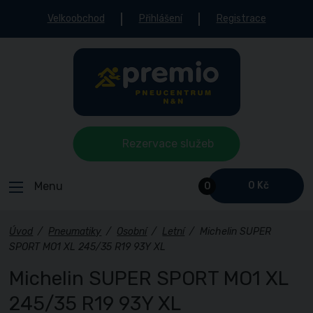
Velkoobchod
Přihlášení
Registrace
Rezervace služeb
Menu
0 Kč
0
Úvod
/
Pneumatiky
/
Osobní
/
Letní
/
Michelin SUPER
SPORT MO1 XL 245/35 R19 93Y XL
Michelin SUPER SPORT MO1 XL
245/35 R19 93Y XL