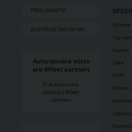
PŘÍSLUŠENSTVÍ
SPECI
Výrobce
ELEKTRICKÉ SKÚTRY NIU
Typ vozi
Sezóna
Autorizované místo
Šířka
pro 4Fleet partnery
Profil
Průměr d
Konstru
Zátěžov
Rychlost