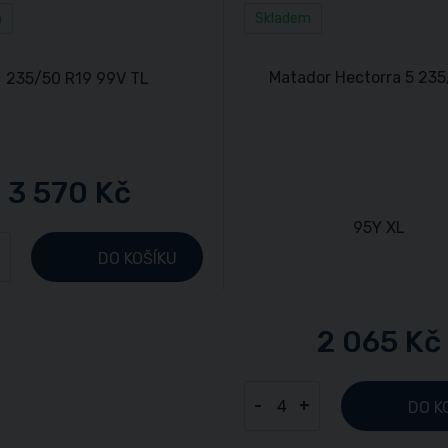
m
Skladem
3 570 Kč
+
DO KOŠÍKU
2 065 Kč
-
+
DO K