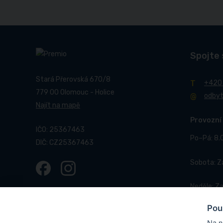
Spojte 
Stará Přerovská 670/8
+420
779 00 Olomouc - Holice
odby
Najít na mapě
Provozní
IČO: 25367463
Po–Pá: 8.
DIČ: CZ25367463
Sobota: 
Neděle: Z
Pou
Na n