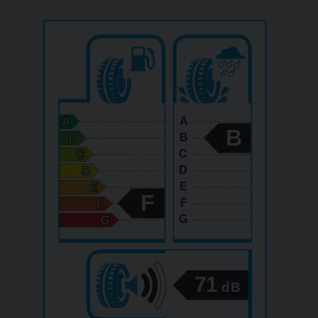
A
B
B
C
D
E
F
F
G
71
dB