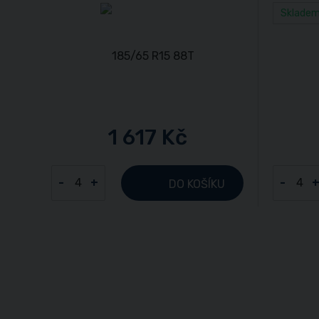
Sklade
1 617 Kč
-
+
-
DO KOŠÍKU