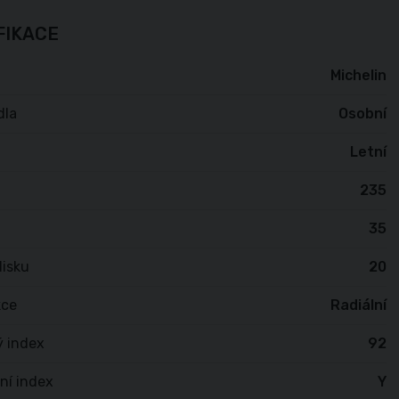
FIKACE
Michelin
dla
Osobní
Letní
235
35
isku
20
kce
Radiální
ý index
92
ní index
Y