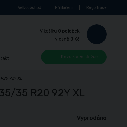
Velkoobchod
Přihlášení
Registrace
V košíku
0 položek
v ceně
0 Kč
Rezervace služeb
takt
 R20 92Y XL
235/35 R20 92Y XL
Vyprodáno