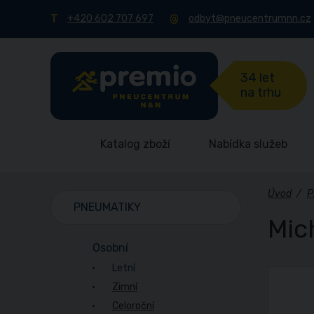
+420 602 707 697
odbyt@pneucentrumnn.cz
34 let
na trhu
Katalog zboží
Nabídka služeb
Úvod
/
P
PNEUMATIKY
Mic
Osobní
Letní
Zimní
Celoroční