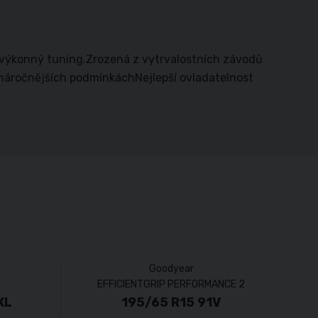
ravýkonný tuning.Zrozená z vytrvalostních závodů
náročnějších podmínkáchNejlepší ovladatelnost
Goodyear
EFFICIENTGRIP PERFORMANCE 2
XL
195/65 R15 91V