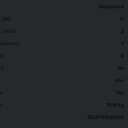
Bezdušová
 (dB)
71
 (třída)
2
 účinnost
F
st
B
vá
Ne
Ano
a
1 ks
t
10,16 kg
3528701025582