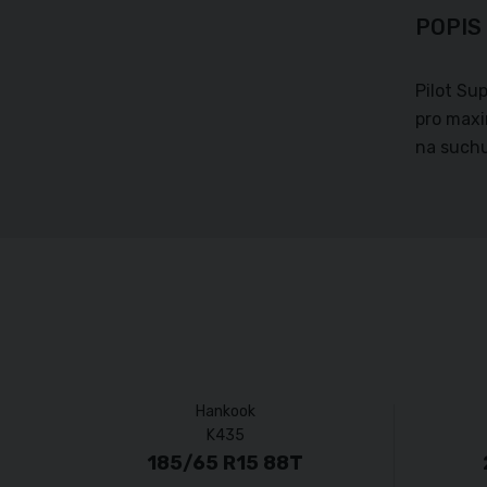
POPIS
Pilot Su
pro maxi
na suchu
Hankook
K435
185/65 R15 88T