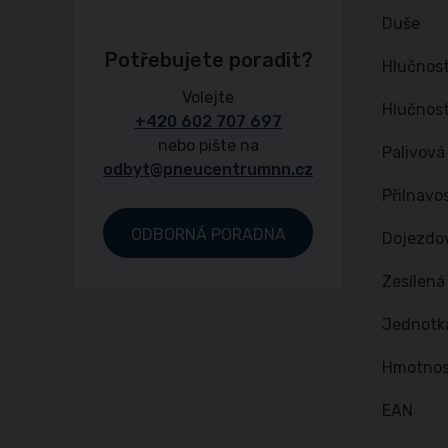
Duše
Potřebujete poradit?
Hlučnost
Volejte
Hlučnost
+420 602 707 697
nebo pište na
Palivová
odbyt@pneucentrumnn.cz
Přilnavo
ODBORNÁ PORADNA
Dojezdo
Zesílená
Jednotk
Hmotnos
EAN