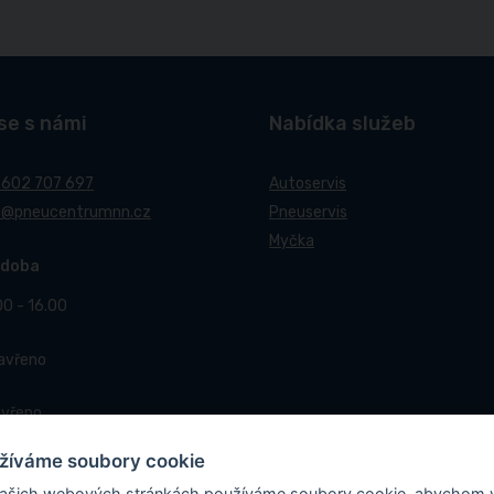
se s námi
Nabídka služeb
 602 707 697
Autoservis
t@pneucentrumnn.cz
Pneuservis
Myčka
 doba
00 - 16.00
Zavřeno
avřeno
žíváme soubory cookie
ašich webových stránkách používáme soubory cookie, abychom