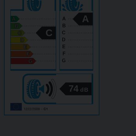
A
A
B
C
C
D
E
F
G
74
dB