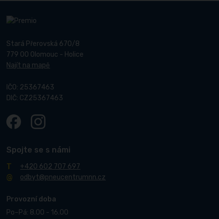
Stará Přerovská 670/8
779 00 Olomouc - Holice
Najít na mapě
IČO: 25367463
DIČ: CZ25367463
Spojte se s námi
+420 602 707 697
odbyt@pneucentrumnn.cz
Provozní doba
Po–Pá: 8.00 - 16.00