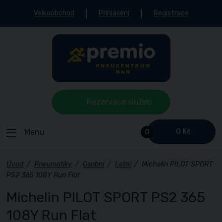
Velkoobchod
Přihlášení
Registrace
Rezervace služeb
Menu
0 Kč
0
Úvod
/
Pneumatiky
/
Osobní
/
Letní
/
Michelin PILOT SPORT
PS2 365 108Y Run Flat
Michelin PILOT SPORT PS2 365
108Y Run Flat