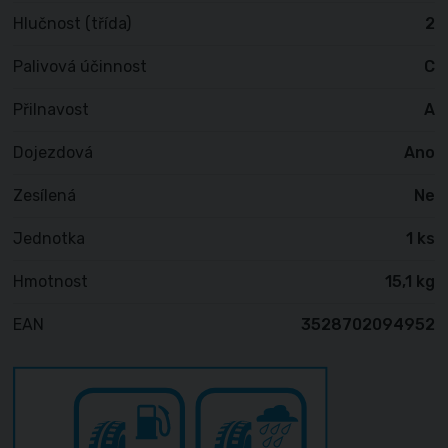
Hlučnost (třída)
2
Palivová účinnost
C
Přilnavost
A
Dojezdová
Ano
Zesílená
Ne
Jednotka
1 ks
Hmotnost
15,1 kg
EAN
3528702094952