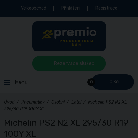
Velkoobchod
Přihlášení
Registrace
Rezervace služeb
Menu
0 Kč
0
Úvod
/
Pneumatiky
/
Osobní
/
Letní
/
Michelin PS2 N2 XL
295/30 R19 100Y XL
Michelin PS2 N2 XL 295/30 R19
100Y XL