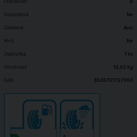
Přilnavost
B
Dojezdová
Ne
Zesílená
Ano
M+S
Ne
Jednotka
1 ks
Hmotnost
12,62 kg
EAN
3528701727950
A