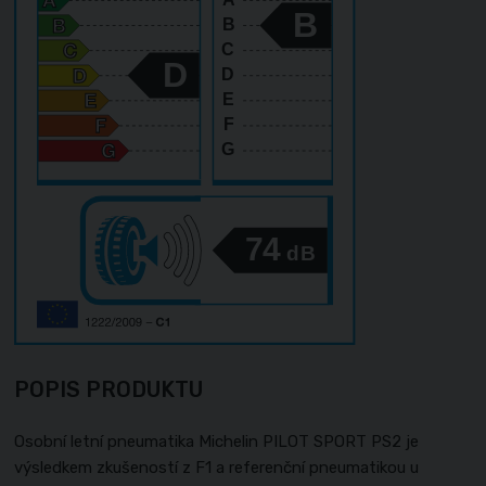
B
B
C
D
D
E
F
G
74
dB
POPIS PRODUKTU
Osobní letní pneumatika Michelin PILOT SPORT PS2 je
výsledkem zkušeností z F1 a referenční pneumatikou u